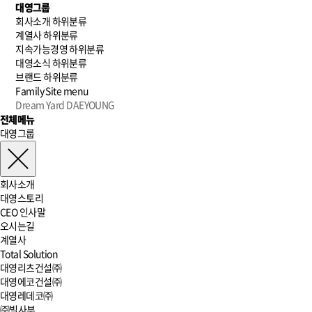
대영그룹
회사소개
하위분류
계열사
하위분류
지속가능경영
하위분류
대영소식
하위분류
브랜드
하위분류
Family Site
menu
Dream Yard DAEYOUNG
전체메뉴
대영그룹
회사소개
대영스토리
CEO 인사말
오시는길
계열사
Total Solution
대영리츠건설㈜
대영에코건설㈜
대영레데코㈜
㈜빌사부