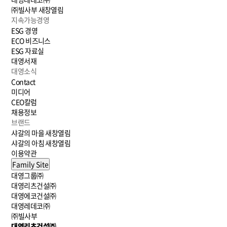
㈜빌사부
새창열림
지속가능경영
ESG 경영
ECO 비즈니스
ESG 자료실
대영서재
대영소식
Contact
미디어
CEO칼럼
채용정보
브랜드
샤갈의 마을
새창열림
샤갈의 아침
새창열림
이용약관
Family Site
대영그룹㈜
대영리츠건설㈜
대영에코건설㈜
대영레데코㈜
㈜빌사부
대영리츠건설㈜