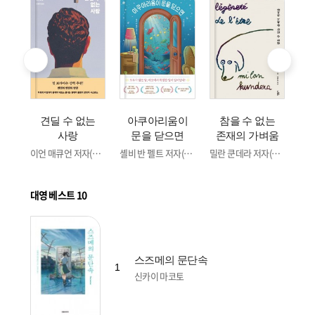
발
카
견딜 수 없는
아쿠아리움이
참을 수 없는
별
사랑
문을 닫으면
존재의 가벼움
이언 매큐언 저자(글) · 한정아 번역
셸비 반 펠트 저자(글) · 신솔잎 번역
밀란 쿤데라 저자(글) · 이재룡 번역
대영 베스트 10
스즈메의 문단속
1
신카이 마코토