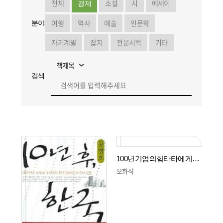
전체
소설
시
에세이
경제
여행
역사
예술
인문학
분야
자기계발
잡지
전문서적
기타
검색
100년기업의힘타타에게배워라
오화석