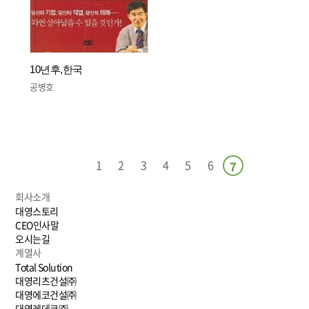
10년후,한국
공병호
1
2
3
4
5
6
7
회사소개
대영스토리
CEO인사말
오시는길
계열사
Total Solution
대영리츠건설㈜
대영에코건설㈜
대영레데코㈜