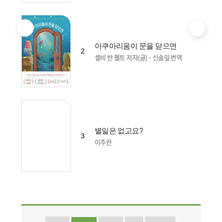
아쿠아리움이 문을 닫으면
2
셸비 반 펠트 저자(글) · 신솔잎 번역
별일은 없고요?
3
이주란