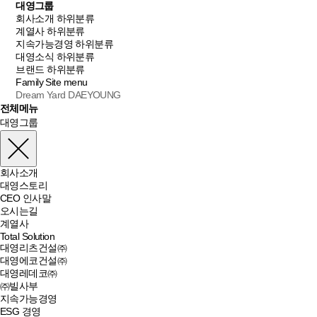
대영그룹
회사소개
하위분류
계열사
하위분류
지속가능경영
하위분류
대영소식
하위분류
브랜드
하위분류
Family Site
menu
Dream Yard DAEYOUNG
전체메뉴
대영그룹
회사소개
대영스토리
CEO 인사말
오시는길
계열사
Total Solution
대영리츠건설㈜
대영에코건설㈜
대영레데코㈜
㈜빌사부
지속가능경영
ESG 경영