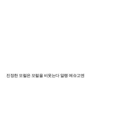
진정한 모럴은 모럴을 비웃는다
알랭 에슈고엔