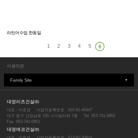
라틴어수업
한동일
1
2
3
4
5
6
이용약관
Family Site
대영리츠건설㈜
대표 : 이호경
사업자등록번호 : 502-81-46947
대구 동구 신암남로 155 스마일타워 7층
Tel. 053-741-0865
Fax. 053-741-0862
대영에코건설㈜
대표 : 이호경
사업자등록번호 : 513-81-20914