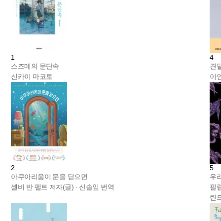
1
4
스즈메의 문단속
견딜
신카이 마코토
이언
2
5
아쿠아리움이 문을 닫으면
우리
셸비 반 펠트 저자(글) · 신솔잎 번역
필립
린드