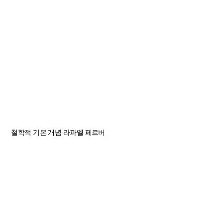
철학적 기본 개념
라파엘 페르버