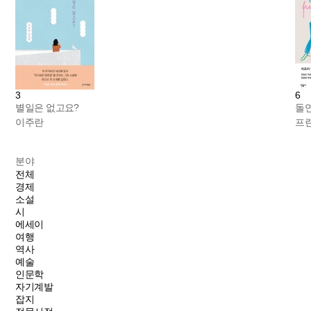
3
6
별일은 없고요?
돌
이주란
프
분야
전체
경제
소설
시
에세이
여행
역사
예술
인문학
자기계발
잡지