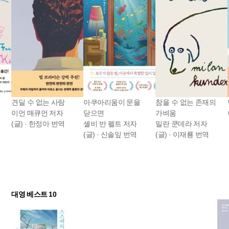
견딜 수 없는 사랑
아쿠아리움이 문을
참을 수 없는 존재의
이언 매큐언 저자
닫으면
가벼움
(글) · 한정아 번역
셸비 반 펠트 저자
밀란 쿤데라 저자
(글) · 신솔잎 번역
(글) · 이재룡 번역
대영 베스트 10