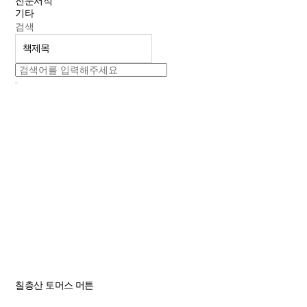
전문서적
기타
검색
칠층산
토머스 머튼