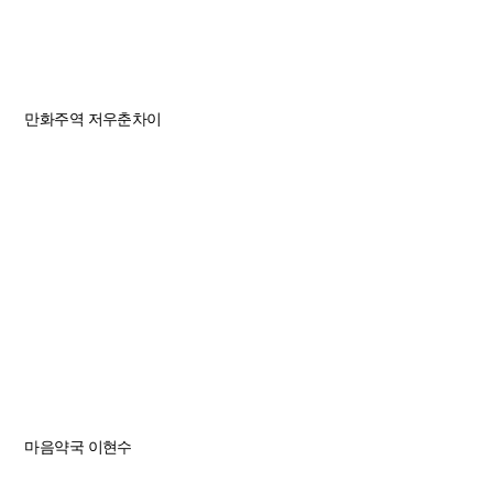
만화주역
저우춘차이
마음약국
이현수