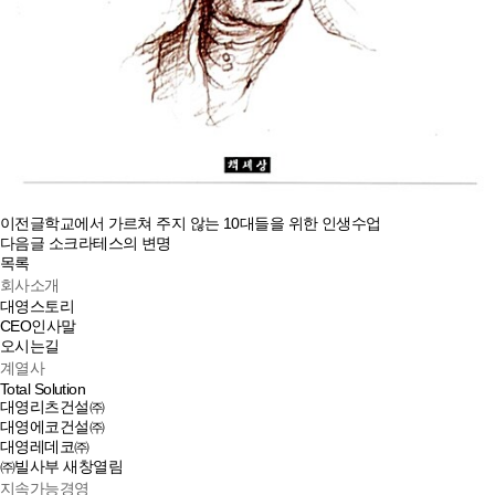
이전글
학교에서 가르쳐 주지 않는 10대들을 위한 인생수업
다음글
소크라테스의 변명
목록
회사소개
대영스토리
CEO인사말
오시는길
계열사
Total Solution
대영리츠건설㈜
대영에코건설㈜
대영레데코㈜
㈜빌사부
새창열림
지속가능경영