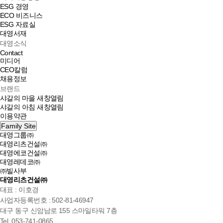
ESG 경영
ECO 비즈니스
ESG 자료실
대영서재
대영소식
Contact
미디어
CEO칼럼
채용정보
브랜드
샤갈의 마을
새창열림
샤갈의 아침
새창열림
이용약관
Family Site
대영그룹㈜
대영리츠건설㈜
대영에코건설㈜
대영레데코㈜
㈜빌사부
대영리츠건설㈜
대표 : 이호경
사업자등록번호 : 502-81-46947
대구 동구 신암남로 155 스마일타워 7층
Tel. 053-741-0865