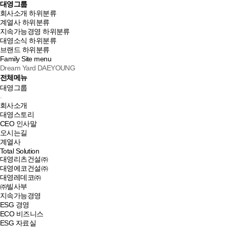
대영그룹
회사소개
하위분류
계열사
하위분류
지속가능경영
하위분류
대영소식
하위분류
브랜드
하위분류
Family Site
menu
Dream Yard DAEYOUNG
전체메뉴
대영그룹
회사소개
대영스토리
CEO 인사말
오시는길
계열사
Total Solution
대영리츠건설㈜
대영에코건설㈜
대영레데코㈜
㈜빌사부
지속가능경영
ESG 경영
ECO 비즈니스
ESG 자료실