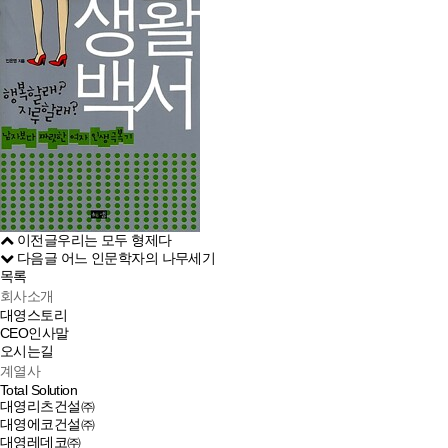
이전글
우리는 모두 형제다
다음글
어느 인문학자의 나무세기
목록
회사소개
대영스토리
CEO인사말
오시는길
계열사
Total Solution
대영리츠건설㈜
대영에코건설㈜
대영레데코㈜