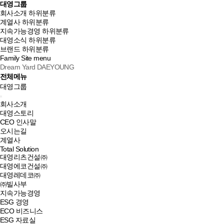
대영그룹
회사소개
하위분류
계열사
하위분류
지속가능경영
하위분류
대영소식
하위분류
브랜드
하위분류
Family Site
menu
Dream Yard DAEYOUNG
전체메뉴
대영그룹
회사소개
대영스토리
CEO 인사말
오시는길
계열사
Total Solution
대영리츠건설㈜
대영에코건설㈜
대영레데코㈜
㈜빌사부
지속가능경영
ESG 경영
ECO 비즈니스
ESG 자료실