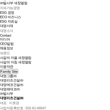
㈜빌사부
새창열림
지속가능경영
ESG 경영
ECO 비즈니스
ESG 자료실
대영서재
대영소식
Contact
미디어
CEO칼럼
채용정보
브랜드
샤갈의 마을
새창열림
샤갈의 아침
새창열림
이용약관
Family Site
대영그룹㈜
대영리츠건설㈜
대영에코건설㈜
대영레데코㈜
㈜빌사부
대영리츠건설㈜
대표 : 이호경
사업자등록번호 : 502-81-46947