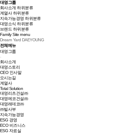
대영그룹
회사소개
하위분류
계열사
하위분류
지속가능경영
하위분류
대영소식
하위분류
브랜드
하위분류
Family Site
menu
Dream Yard DAEYOUNG
전체메뉴
대영그룹
회사소개
대영스토리
CEO 인사말
오시는길
계열사
Total Solution
대영리츠건설㈜
대영에코건설㈜
대영레데코㈜
㈜빌사부
지속가능경영
ESG 경영
ECO 비즈니스
ESG 자료실