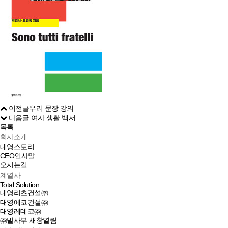
이전글
우리 문장 강의
다음글
여자 생활 백서
목록
회사소개
대영스토리
CEO인사말
오시는길
계열사
Total Solution
대영리츠건설㈜
대영에코건설㈜
대영레데코㈜
㈜빌사부
새창열림