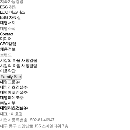
지속가능경영
ESG 경영
ECO 비즈니스
ESG 자료실
대영서재
대영소식
Contact
미디어
CEO칼럼
채용정보
브랜드
샤갈의 마을
새창열림
샤갈의 아침
새창열림
이용약관
Family Site
대영그룹㈜
대영리츠건설㈜
대영에코건설㈜
대영레데코㈜
㈜빌사부
대영리츠건설㈜
대표 : 이호경
사업자등록번호 : 502-81-46947
대구 동구 신암남로 155 스마일타워 7층