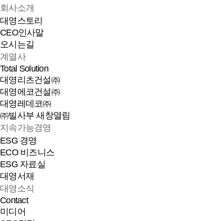
회사소개
대영스토리
CEO인사말
오시는길
계열사
Total Solution
대영리츠건설㈜
대영에코건설㈜
대영레데코㈜
㈜빌사부
새창열림
지속가능경영
ESG 경영
ECO 비즈니스
ESG 자료실
대영서재
대영소식
Contact
미디어