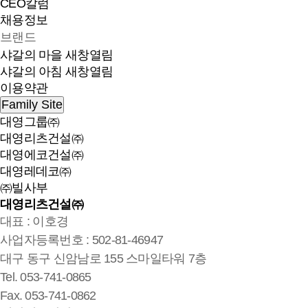
CEO칼럼
채용정보
브랜드
샤갈의 마을
새창열림
샤갈의 아침
새창열림
이용약관
Family Site
대영그룹㈜
대영리츠건설㈜
대영에코건설㈜
대영레데코㈜
㈜빌사부
대영리츠건설㈜
대표 : 이호경
사업자등록번호 : 502-81-46947
대구 동구 신암남로 155 스마일타워 7층
Tel. 053-741-0865
Fax. 053-741-0862