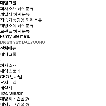
대영그룹
회사소개
하위분류
계열사
하위분류
지속가능경영
하위분류
대영소식
하위분류
브랜드
하위분류
Family Site
menu
Dream Yard DAEYOUNG
전체메뉴
대영그룹
회사소개
대영스토리
CEO 인사말
오시는길
계열사
Total Solution
대영리츠건설㈜
대영에코건설㈜