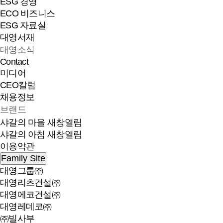
ESG 경영
ECO 비즈니스
ESG 자료실
대영서재
대영소식
Contact
미디어
CEO칼럼
채용정보
브랜드
샤갈의 마을
새창열림
샤갈의 아침
새창열림
이용약관
Family Site
대영그룹㈜
대영리츠건설㈜
대영에코건설㈜
대영레데코㈜
㈜빌사부