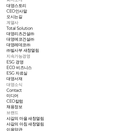
대영스토리
CEO인사말
오시는길
계열사
Total Solution
대영리츠건설㈜
대영에코건설㈜
대영레데코㈜
㈜빌사부
새창열림
지속가능경영
ESG 경영
ECO 비즈니스
ESG 자료실
대영서재
대영소식
Contact
미디어
CEO칼럼
채용정보
브랜드
샤갈의 마을
새창열림
샤갈의 아침
새창열림
이용약관