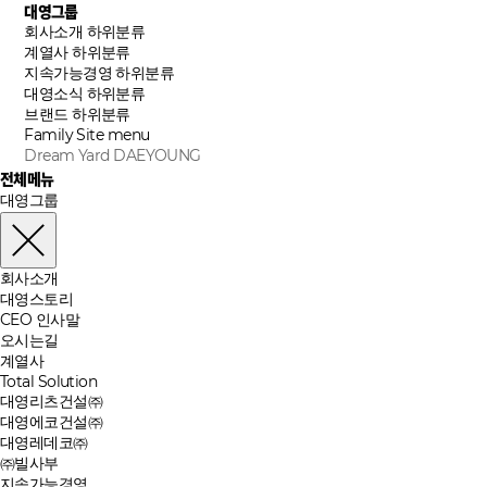
대영그룹
회사소개
하위분류
계열사
하위분류
지속가능경영
하위분류
대영소식
하위분류
브랜드
하위분류
Family Site
menu
Dream Yard DAEYOUNG
전체메뉴
대영그룹
회사소개
대영스토리
CEO 인사말
오시는길
계열사
Total Solution
대영리츠건설㈜
대영에코건설㈜
대영레데코㈜
㈜빌사부
지속가능경영