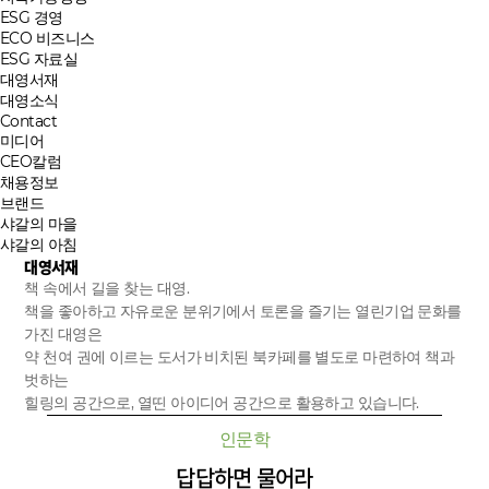
ESG 경영
ECO 비즈니스
ESG 자료실
대영서재
대영소식
Contact
미디어
CEO칼럼
채용정보
브랜드
샤갈의 마을
샤갈의 아침
대영서재
책 속에서 길을 찾는 대영.
책을 좋아하고 자유로운 분위기에서 토론을 즐기는 열린기업 문화를
가진 대영은
약 천여 권에 이르는 도서가 비치된 북카페를 별도로 마련하여 책과
벗하는
힐링의 공간으로, 열띤 아이디어 공간으로 활용하고 있습니다.
인문학
답답하면 물어라