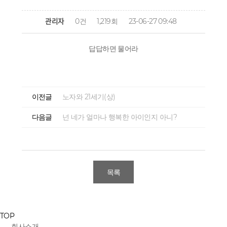
관리자
0건
1,219회
23-06-27 09:48
답답하면 물어라
이전글
노자와 21세기(상)
다음글
넌 네가 얼마나 행복한 아이인지 아니?
목록
TOP
회사소개