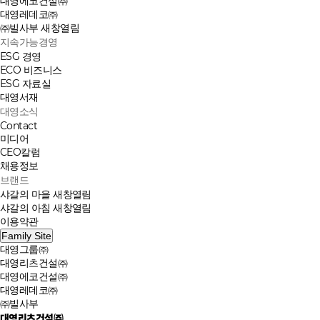
대영에코건설㈜
대영레데코㈜
㈜빌사부
새창열림
지속가능경영
ESG 경영
ECO 비즈니스
ESG 자료실
대영서재
대영소식
Contact
미디어
CEO칼럼
채용정보
브랜드
샤갈의 마을
새창열림
샤갈의 아침
새창열림
이용약관
Family Site
대영그룹㈜
대영리츠건설㈜
대영에코건설㈜
대영레데코㈜
㈜빌사부
대영리츠건설㈜