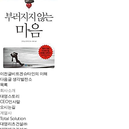
이전글
비트겐슈타인의 이해
다음글
생각발전소
목록
회사소개
대영스토리
CEO인사말
오시는길
계열사
Total Solution
대영리츠건설㈜