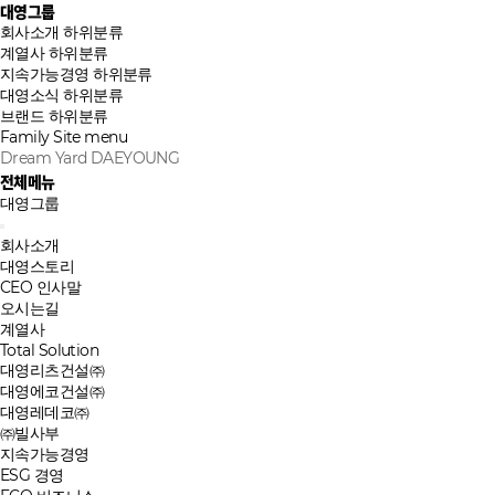
대영그룹
회사소개
하위분류
계열사
하위분류
지속가능경영
하위분류
대영소식
하위분류
브랜드
하위분류
Family Site
menu
Dream Yard DAEYOUNG
전체메뉴
대영그룹
회사소개
대영스토리
CEO 인사말
오시는길
계열사
Total Solution
대영리츠건설㈜
대영에코건설㈜
대영레데코㈜
㈜빌사부
지속가능경영
ESG 경영