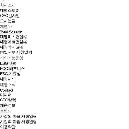
회사소개
대영스토리
CEO인사말
오시는길
계열사
Total Solution
대영리츠건설㈜
대영에코건설㈜
대영레데코㈜
㈜빌사부
새창열림
지속가능경영
ESG 경영
ECO 비즈니스
ESG 자료실
대영서재
대영소식
Contact
미디어
CEO칼럼
채용정보
브랜드
샤갈의 마을
새창열림
샤갈의 아침
새창열림
이용약관