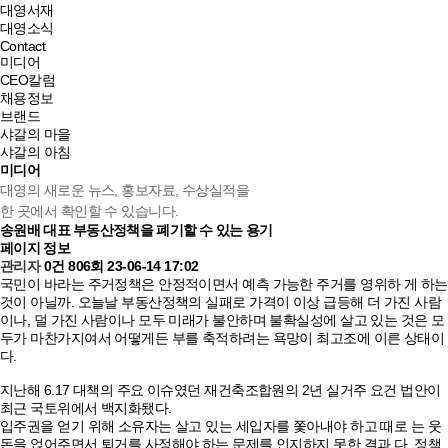
대영서재
대영소식
Contact
미디어
CEO칼럼
채용정보
브랜드
샤갈의 마을
샤갈의 아침
미디어
대영의 새로운 뉴스, 홍보자료, 수상실적을
한 곳에서 확인할 수 있습니다.
송원배 대표
부동산정책을 폐기할 수 있는 용기
페이지 정보
관리자
0건
806회
23-06-14 17:02
국민이 바라는 주거정책은 안정적이면서 예측 가능한 주거를 영위하 게 하는
것이 아닐까. 오늘날 부동산정책의 실패로 가격이 이상 급등해 더 가진 사람
이나, 덜 가진 사람이나 모두 미래가 불안하며 불확실성에 살고 있는 것은 모
두가 마찬가지여서 어떻게든 부를 축적하려는 욕망이 최고조에 이른 상태이
다.
지난해 6.17 대책의 주요 이슈였던 재건축조합원의 2년 실거주 요건 법안이
최근 국토위에서 백지화됐다.
입주권을 얻기 위해 소유자는 살고 있는 세입자를 쫓아내야 하고 때로 는 웃
돈을 얹어주면서 퇴거를 사정해야 하는 문제를 인지하지 못한 결과 다. 정책