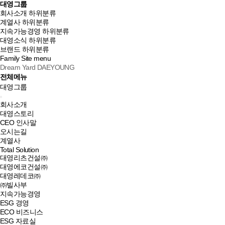
대영그룹
회사소개
하위분류
계열사
하위분류
지속가능경영
하위분류
대영소식
하위분류
브랜드
하위분류
Family Site
menu
Dream Yard DAEYOUNG
전체메뉴
대영그룹
회사소개
대영스토리
CEO 인사말
오시는길
계열사
Total Solution
대영리츠건설㈜
대영에코건설㈜
대영레데코㈜
㈜빌사부
지속가능경영
ESG 경영
ECO 비즈니스
ESG 자료실