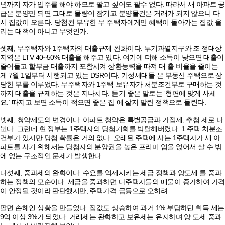
년까지 자가 입주를 해야 하므로 팔고 싶어도 팔수 없다. 따라서 새 아파트 공
급은 분양만 되면 그대로 물량이 잠기고 분양물건은 거래가 되지 않으니 다
시 집값이 오른다. 당첨된 부유한 무 주택자에게만 혜택이 돌아가는 집값 올
리는 대책이 아니고 무엇인가.
셋째, 무주택자와 1주택자의 대출규제 완화이다. 투기과열지구와 조 정대상
지역은 LTV 40~50% 대출을 해주고 있다. 여기에 더해 소득이 낮으면 대출이
줄어들고 할부금 대출까지 포함시켜 상환능력을 따져 대 출 비율을 줄이는
게 7월 1일부터 시행되고 있는 DSR이다. 기성세대들 은 부동산 주택으로 상
당한 부를 이루었다. 무주택자와 1주택 보유자가 처분조건부로 구매하는 것
까지 대출을 규제하는 것은 지나치다. 듣기 좋은 말로는 ‘형편에 맞게 사세
요.’ 따지고 보면 소득이 적으면 좋은 집 에 살지 말란 정책으로 들린다.
넷째, 청약제도의 변경이다. 아파트 청약은 특별공급과 가점제, 추첨 제로 나
뉜다. 그런데 현 정부는 1주택자의 당첨기회를 박탈해버렸다. 1 주택 처분조
건부가 있지만 당첨 확률은 거의 없다. 오래된 주택에 사는 1주택자가 새 아
파트를 사기 위해서는 당첨자의 분양권을 높은 프리미 엄을 얹어서 살 수 밖
에 없는 구조적인 문제가 발생한다.
다섯째, 중과세의 완화이다. 수요를 억제시키는 세금 정책과 양도세 를 중과
하는 정책의 모순이다. 세금을 중과하면 다주택자들의 매물이 증가하여 가격
이 안정될 것이라 판단했지만, 주택가격 급등으로 오히려
팔면 손해인 상황을 만들었다. 집값도 상승하여 과거 1% 부담하던 취득 세는
9억 이상 3%가 되었다. 거래세는 완화하고 보유세는 유지하며 양 도세 중과