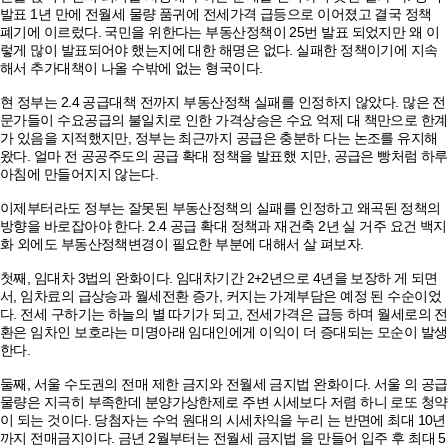
발표 1년 만에 전월세 물량 품귀에 전세가격 급등으로 이어졌고 결국 정책
폐기에 이르렀다. 국민을 위한다는 부동산정책이 25번 발표 되었지만 왜 이
렇게 많이 발표되어야 했는지에 대한 해명은 없다. 실패한 정책이기에 지속
해서 추가대책이 나올 수밖에 없는 형국이다.
현 정부는 2.4 공급대책 전까지 부동산정책 실패를 인정하지 않았다. 많은 전
문가들이 수요공급의 불일치로 인한 가격상승은 수요 억제 대 책만으로 한계
가 있음을 지적했지만, 정부는 최근까지 공급은 충분하 다는 논조를 유지해
왔다. 얼마 전 공공주도의 공급 확대 정책을 발표했 지만, 공급은 빵처럼 하루
아침에 만들어지지 않는다.
이제부터라도 정부는 잘못된 부동산정책의 실패를 인정하고 왜곡된 정책의
방향을 바로잡아야 한다. 2.4 공급 확대 정책과 재건축 2년 실 거주 요건 백지
화 외에도 부동산정책변경이 필요한 부분에 대해서 살 펴보자.
첫째, 임대차 3법의 완화이다. 임대차기간 2+2년으로 4년을 보장하 게 되면
서, 임차료의 급상승과 월세전환 증가, 커지는 가계부담은 예정 된 수순이었
다. 전세 구하기는 하늘의 별 따기가 되고, 전세가격은 급등 하며 월세로의 전
환은 임차인 보호라는 미명아래 임대인에게 이익이 더 증대되는 모순이 발생
한다.
둘째, 서울 수도권의 전매 제한 금지와 전월세 금지법 완화이다. 서울 의 공급
물량은 지극히 부족한데 분양가상한제로 주변 시세보다 저렴 하니 로또 청약
이 되는 것이다. 당첨자는 수억 원대의 시세차익을 누리 는 반면에 최대 10년
까지 전매금지이다. 금년 2월부터는 전월세 금지법 을 만들어 입주 후 최대 5