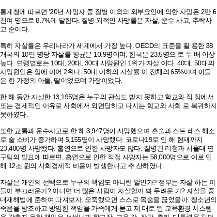
통계청에 따르면 ’20년 사망자 중 질병 이외의 외부요인에 의한 사망은 2만 6
천여 명으로 8.7%에 달한다. 질병 외적인 사망률은 자살, 운수 사고, 추락사
고 순이다.
특히 자살률은 우리나라가 세계에서 가장 높다. OECD의 표준을 활 용한 38
개국의 10만 명당 자살률 평균은 10.9명이며, 한국은 23.5명으 로 두 배 이상
높다. 연령별로는 10대, 20대, 30대 사망원인 1위가 자살 이다. 40대, 50대의
사망원인은 암에 이어 2위다. 50대 이하의 자살률 이 전체의 65%이며 이들
은 한 가정의 아들, 딸이었으며 가장이었다.
한 해 동안 자살한 13,195명은 누구의 관심도 받지 못하고 학교와 직 장에서
또는 경제적인 이유로 사회에서 외면당하고 다시는 학교와 사회 로 복귀하지
못하였다.
또한 교통과 운수사고로 한 해 3,947명이 사망했으며 혼술과 스트 레스 해소
로 술 소비가 증가하며 5,155명이 사망했다. 코로나19로 인 해 현재까지
23,400명 사망했다. 흡연으로 인한 사망자도 많다. 질병관 리청과 서울대 연
구팀의 발표에 따르면, 흡연으로 인한 직접 사망자는 58,000명으로 이로 인
해 12조 원의 사회경제적 비용이 발생한다고 추 산하였다.
자살은 개인의 선택으로 누구의 책임도 아니란 말인가? 정부는 자살 하는 이
들이 부끄러운가? 아니면 더 많은 사람이 자살할까 봐 두려운 가? 자살을 중
대재해법에 준하여 따져보자. 오죽했으면 스스로 목숨을 끊었을까. 청소년의
죽음을 방조하고 방임한 책임을 가족에게 묻고 제 대로 된 교육환경 시스템