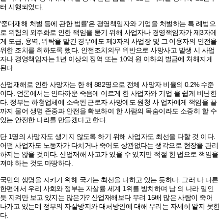
터 시행되었다.
‘중대재해 처벌 등에 관한 법률’은 경영책임자와 기업을 처벌하는 특 례법으
로 위험의 외주화로 인한 책임을 묻기 위해 사업자나 경영책임자가 제3자에
게 도급, 용역, 위탁을 맡긴 경우에도 제3자의 사업장 및 그 이용자의 안전을
위한 조치를 취하도록 했다. 안전조치의무 위반으로 사망사고 발생 시 사업
자나 경영책임자는 1년 이상의 징역 또는 10억 원 이하의 벌금에 처해지게
된다.
산업재해로 인한 사망자는 한 해 882명으로 전체 사망자 비율의 0.2% 수준
이다. 언론에서는 안타까운 죽음에 이르게 한 사업자와 기업 을 쉽게 비난한
다. 정부는 하청업체에 소속된 근로자 사망에도 원청 사 업자에게 책임을 끝
까지 물어 생명 존중과 안전을 확보하여 한 사람의 목숨이라도 소중히 할 수
있는 안전한 나라를 만들겠다고 한다.
단 1명의 사망자도 생기지 않도록 하기 위해 사업자도 최선을 다할 것 이다.
어떤 사업자도 노동자가 다치거나 죽어도 상관없다는 생각으로 현장을 관리
하지는 않을 것이다. 산업재해 사고가 있을 수 있지만 적절 한 법으로 책임을
져야 하는 것도 마땅하다.
국민의 생명을 지키기 위해 국가는 최선을 다하고 있는 듯하다. 그러 나 다른
한편에서 우리 사회와 정부는 자살률 세계 1위를 방치하며 남 의 나라 일인
듯 지켜만 보고 있지는 않은가? 산업재해보다 무려 15배 많은 사람이 죽어
나가고 있는데 정부의 자살방지와 대처방안에 대해 우리는 자세히 알지 못한
다.