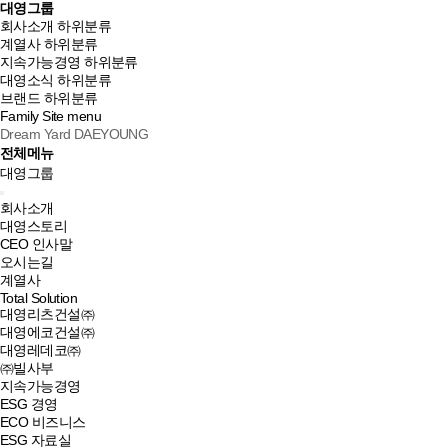
대영그룹
회사소개
하위분류
계열사
하위분류
지속가능경영
하위분류
대영소식
하위분류
브랜드
하위분류
Family Site
menu
Dream Yard DAEYOUNG
전체메뉴
대영그룹
회사소개
대영스토리
CEO 인사말
오시는길
계열사
Total Solution
대영리츠건설㈜
대영에코건설㈜
대영레데코㈜
㈜빌사부
지속가능경영
ESG 경영
ECO 비즈니스
ESG 자료실