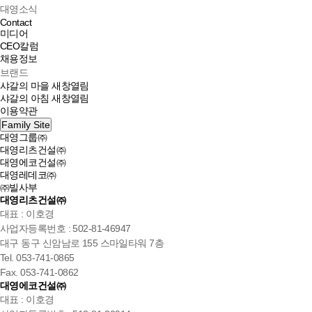
대영소식
Contact
미디어
CEO칼럼
채용정보
브랜드
샤갈의 마을
새창열림
샤갈의 아침
새창열림
이용약관
Family Site
대영그룹㈜
대영리츠건설㈜
대영에코건설㈜
대영레데코㈜
㈜빌사부
대영리츠건설㈜
대표 : 이호경
사업자등록번호 : 502-81-46947
대구 동구 신암남로 155 스마일타워 7층
Tel. 053-741-0865
Fax. 053-741-0862
대영에코건설㈜
대표 : 이호경