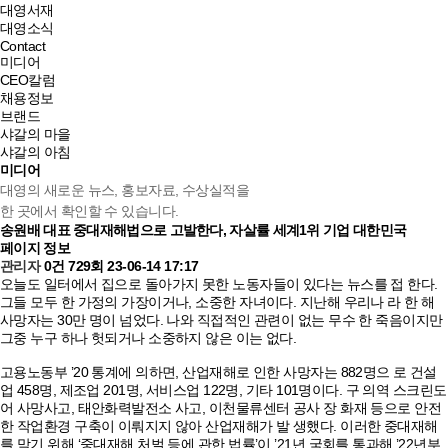
대영서재
대영소식
Contact
미디어
CEO칼럼
채용정보
브랜드
샤갈의 마을
샤갈의 아침
미디어
대영의 새로운 뉴스, 홍보자료, 수상실적을
한 곳에서 확인할 수 있습니다.
송원배 대표
중대재해법으로 고발한다, 자살률 세계1위 기업 대한민국
페이지 정보
관리자
0건
729회
23-06-14 17:17
오늘도 일터에서 집으로 돌아가지 못한 노동자들이 있다는 뉴스를 접 한다.
그들 모두 한 가정의 가장이거나, 소중한 자녀이다. 지난해 우리나 라 한 해
사망자는 30만 명이 넘었다. 나와 직접적인 관련이 없는 무수 한 죽음이지만
그중 누구 하나 헛되거나 소중하지 않은 이는 없다.
고용노동부 ’20 통계에 의하면, 산업재해로 인한 사망자는 882명으 로 건설
업 458명, 제조업 201명, 서비스업 122명, 기타 101명이다. 구 의역 스크린도
어 사망사고, 태안화력발전소 사고, 이천물류센터 공사 장 화재 등으로 안전
한 작업환경 구축이 이뤄지지 않아 산업재해가 발 생했다. 이러한 중대재해
를 막기 위해 ‘중대재해 처벌 등에 관한 법률’이 ’21년 국회를 통과해 ’22년부