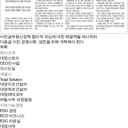
이전글
부동산정책 합리적 의심에 대한 해결책을 제시하라
다음글
미친 경쟁사회, 생존을 위해 개혁해야 한다
목록
회사소개
대영스토리
CEO인사말
오시는길
계열사
Total Solution
대영리츠건설㈜
대영에코건설㈜
대영레데코㈜
㈜빌사부
새창열림
지속가능경영
ESG 경영
ECO 비즈니스
ESG 자료실
대영서재