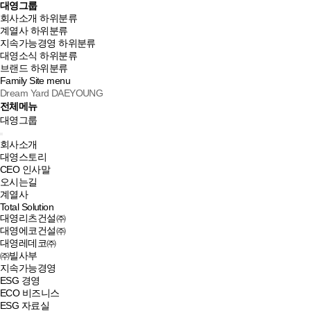
대영그룹
회사소개
하위분류
계열사
하위분류
지속가능경영
하위분류
대영소식
하위분류
브랜드
하위분류
Family Site
menu
Dream Yard DAEYOUNG
전체메뉴
대영그룹
회사소개
대영스토리
CEO 인사말
오시는길
계열사
Total Solution
대영리츠건설㈜
대영에코건설㈜
대영레데코㈜
㈜빌사부
지속가능경영
ESG 경영
ECO 비즈니스
ESG 자료실