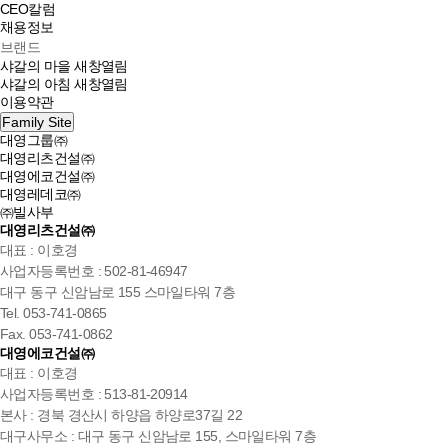
CEO칼럼
채용정보
브랜드
샤갈의 마을
새창열림
샤갈의 아침
새창열림
이용약관
Family Site
대영그룹㈜
대영리츠건설㈜
대영에코건설㈜
대영레데코㈜
㈜빌사부
대영리츠건설㈜
대표 : 이호경
사업자등록번호 : 502-81-46947
대구 동구 신암남로 155 스마일타워 7층
Tel. 053-741-0865
Fax. 053-741-0862
대영에코건설㈜
대표 : 이호경
사업자등록번호 : 513-81-20914
본사 : 경북 경산시 하양읍 하양로37길 22
대구사무소 : 대구 동구 신암남로 155, 스마일타워 7층