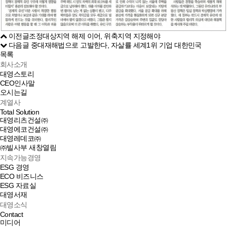
이전글
조정대상지역 해제 이어, 위축지역 지정해야
다음글
중대재해법으로 고발한다, 자살률 세계1위 기업 대한민국
목록
회사소개
대영스토리
CEO인사말
오시는길
계열사
Total Solution
대영리츠건설㈜
대영에코건설㈜
대영레데코㈜
㈜빌사부
새창열림
지속가능경영
ESG 경영
ECO 비즈니스
ESG 자료실
대영서재
대영소식
Contact
미디어