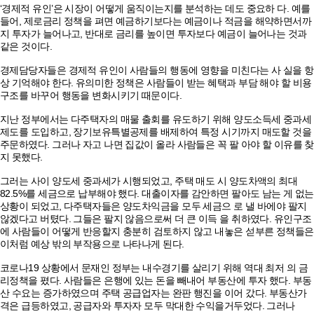
‘경제적 유인’은 시장이 어떻게 움직이는지를 분석하는 데도 중요하 다. 예를
들어, 제로금리 정책을 펴면 예금하기보다는 예금이나 적금을 해약하면서까
지 투자가 늘어나고, 반대로 금리를 높이면 투자보다 예금이 늘어나는 것과
같은 것이다.
경제담당자들은 경제적 유인이 사람들의 행동에 영향을 미친다는 사 실을 항
상 기억해야 한다. 유의미한 정책은 사람들이 받는 혜택과 부담 해야 할 비용
구조를 바꾸어 행동을 변화시키기 때문이다.
지난 정부에서는 다주택자의 매물 출회를 유도하기 위해 양도소득세 중과세
제도를 도입하고, 장기보유특별공제를 배제하여 특정 시기까지 매도할 것을
주문하였다. 그러나 자고 나면 집값이 올라 사람들은 꼭 팔 아야 할 이유를 찾
지 못했다.
그러는 사이 양도세 중과세가 시행되었고, 주택 매도 시 양도차액의 최대
82.5%를 세금으로 납부해야 했다. 대출이자를 감안하면 팔아도 남는 게 없는
상황이 되었고, 다주택자들은 양도차익금을 모두 세금으 로 낼 바에야 팔지
않겠다고 버텼다. 그들은 팔지 않음으로써 더 큰 이득 을 취하였다. 유인구조
에 사람들이 어떻게 반응할지 충분히 검토하지 않고 내놓은 섣부른 정책들은
이처럼 예상 밖의 부작용으로 나타나게 된다.
코로나19 상황에서 문재인 정부는 내수경기를 살리기 위해 역대 최저 의 금
리정책을 폈다. 사람들은 은행에 있는 돈을 빼내어 부동산에 투자 했다. 부동
산 수요는 증가하였으며 주택 공급업자는 완판 행진을 이어 갔다. 부동산가
격은 급등하였고, 공급자와 투자자 모두 막대한 수익을거두었다. 그러나