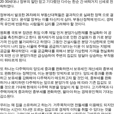
20·30세대나 정부의 말만 믿고 기다렸던 다수는 한순 간 벼락거지 신세로 전
락하였다.
정부에서 발표한 26차례의 부동산대책들은 결과적으로 실패한 정책 으로 결
론나고 있다. 윤석열 정부는 이를 타산지석 삼아, 부동산정책에 반드시, 경제
적 유인에 반응하는 사람들의 심리를 고려해야 할 것이다.
원희룡 국토부 장관은 취임 이후 제일 먼저 분양가상한제를 현실화하 여 공
급을 촉진하겠다고 한다. 원자재가격 상승으로 인한 건설원가 증 가로 분양
가격 인상은 불가피하다고 하였다. 그동안 건설사들은 분양 가상한제로 인해
수익이 나지 않는 서울에 주택을 공급하기보다는 이윤 이 보장되는 지방에
공급을 확대하였다. 서울 공급확대를 위해서 분양 가상한제 가격을 현실화하
게 되면 신규 분양가격은 급상승하며 주변의 집값도 덩달아 상승하는 부작용
이 뒤따르게 된다.
또 하나는 다주택자의 양도세 중과를 완화하면서 보유세인 재산세와 종부세
도 완화한다는 정책인데, 이는 분명한 엇박자로 보인다. 양도세 중과를 완화
하고 보유세를 강화해야 다주택자가 매도하고자 할 것인 데, 종부세를 완화
하거나 폐지하면 다주택자는 앞으로 분양가격 상승 에 따라 기존 집값도 오
를 것으로 기대해 현재의 다주택 처분을 망설이 게 될 것이다. 고가주택과 다
주택자에게 중과하던 종부세를 완화하면, 팔아야 하는 경제유인책의 기대는
감소된다.
우리는 왜 집을 소유하려고 하는가. 거주목적이면 전월세를 이용해도 되지만
우리는 시간이 지나면 오르는 집값으로 경제적 이익을 취할 수 있다는 것을