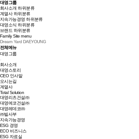
대영그룹
회사소개
하위분류
계열사
하위분류
지속가능경영
하위분류
대영소식
하위분류
브랜드
하위분류
Family Site
menu
Dream Yard DAEYOUNG
전체메뉴
대영그룹
회사소개
대영스토리
CEO 인사말
오시는길
계열사
Total Solution
대영리츠건설㈜
대영에코건설㈜
대영레데코㈜
㈜빌사부
지속가능경영
ESG 경영
ECO 비즈니스
ESG 자료실