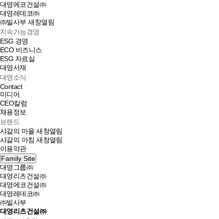
대영에코건설㈜
대영레데코㈜
㈜빌사부
새창열림
지속가능경영
ESG 경영
ECO 비즈니스
ESG 자료실
대영서재
대영소식
Contact
미디어
CEO칼럼
채용정보
브랜드
샤갈의 마을
새창열림
샤갈의 아침
새창열림
이용약관
Family Site
대영그룹㈜
대영리츠건설㈜
대영에코건설㈜
대영레데코㈜
㈜빌사부
대영리츠건설㈜