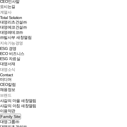
CEO인사말
오시는길
계열사
Total Solution
대영리츠건설㈜
대영에코건설㈜
대영레데코㈜
㈜빌사부
새창열림
지속가능경영
ESG 경영
ECO 비즈니스
ESG 자료실
대영서재
대영소식
Contact
미디어
CEO칼럼
채용정보
브랜드
샤갈의 마을
새창열림
샤갈의 아침
새창열림
이용약관
Family Site
대영그룹㈜
대영리츠건설㈜