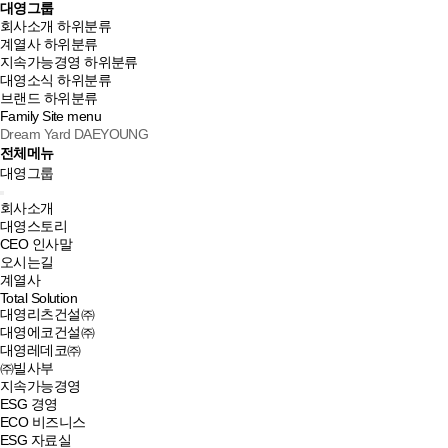
대영그룹
회사소개
하위분류
계열사
하위분류
지속가능경영
하위분류
대영소식
하위분류
브랜드
하위분류
Family Site
menu
Dream Yard DAEYOUNG
전체메뉴
대영그룹
회사소개
대영스토리
CEO 인사말
오시는길
계열사
Total Solution
대영리츠건설㈜
대영에코건설㈜
대영레데코㈜
㈜빌사부
지속가능경영
ESG 경영
ECO 비즈니스
ESG 자료실