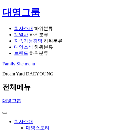
대영그룹
회사소개
하위분류
계열사
하위분류
지속가능경영
하위분류
대영소식
하위분류
브랜드
하위분류
Family Site
menu
Dream Yard DAEYOUNG
전체메뉴
대영그룹
회사소개
대영스토리