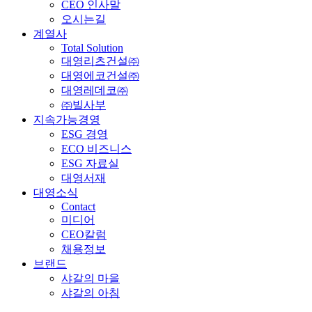
CEO 인사말
오시는길
계열사
Total Solution
대영리츠건설㈜
대영에코건설㈜
대영레데코㈜
㈜빌사부
지속가능경영
ESG 경영
ECO 비즈니스
ESG 자료실
대영서재
대영소식
Contact
미디어
CEO칼럼
채용정보
브랜드
샤갈의 마을
샤갈의 아침