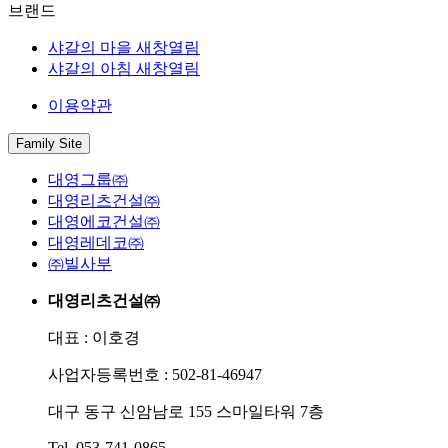
브랜드
샤갈의 마을
새창열림
샤갈의 아침
새창열림
이용약관
Family Site
대영그룹㈜
대영리츠건설㈜
대영에코건설㈜
대영레데코㈜
㈜빌사부
대영리츠건설㈜
대표 : 이호경
사업자등록번호 : 502-81-46947
대구 동구 신암남로 155 스마일타워 7층
Tel. 053-741-0865