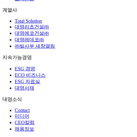
계열사
Total Solution
대영리츠건설㈜
대영에코건설㈜
대영레데코㈜
㈜빌사부
새창열림
지속가능경영
ESG 경영
ECO 비즈니스
ESG 자료실
대영서재
대영소식
Contact
미디어
CEO칼럼
채용정보