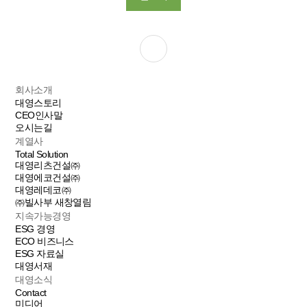
회사소개
대영스토리
CEO인사말
오시는길
계열사
Total Solution
대영리츠건설㈜
대영에코건설㈜
대영레데코㈜
㈜빌사부
새창열림
지속가능경영
ESG 경영
ECO 비즈니스
ESG 자료실
대영서재
대영소식
Contact
미디어