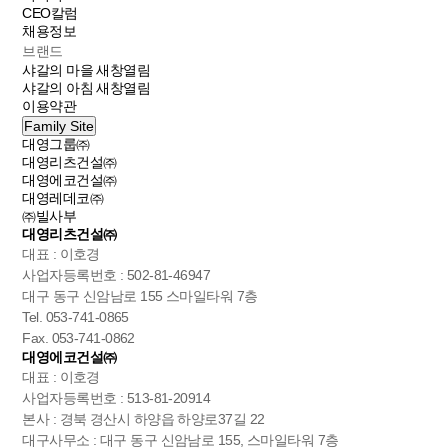
CEO칼럼
채용정보
브랜드
샤갈의 마을
새창열림
샤갈의 아침
새창열림
이용약관
Family Site
대영그룹㈜
대영리츠건설㈜
대영에코건설㈜
대영레데코㈜
㈜빌사부
대영리츠건설㈜
대표 : 이호경
사업자등록번호 : 502-81-46947
대구 동구 신암남로 155 스마일타워 7층
Tel. 053-741-0865
Fax. 053-741-0862
대영에코건설㈜
대표 : 이호경
사업자등록번호 : 513-81-20914
본사 : 경북 경산시 하양읍 하양로37길 22
대구사무소 : 대구 동구 신암남로 155, 스마일타워 7층