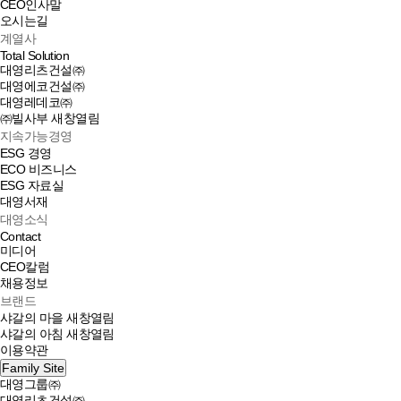
CEO인사말
오시는길
계열사
Total Solution
대영리츠건설㈜
대영에코건설㈜
대영레데코㈜
㈜빌사부
새창열림
지속가능경영
ESG 경영
ECO 비즈니스
ESG 자료실
대영서재
대영소식
Contact
미디어
CEO칼럼
채용정보
브랜드
샤갈의 마을
새창열림
샤갈의 아침
새창열림
이용약관
Family Site
대영그룹㈜
대영리츠건설㈜