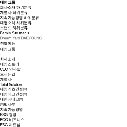
대영그룹
회사소개
하위분류
계열사
하위분류
지속가능경영
하위분류
대영소식
하위분류
브랜드
하위분류
Family Site
menu
Dream Yard DAEYOUNG
전체메뉴
대영그룹
회사소개
대영스토리
CEO 인사말
오시는길
계열사
Total Solution
대영리츠건설㈜
대영에코건설㈜
대영레데코㈜
㈜빌사부
지속가능경영
ESG 경영
ECO 비즈니스
ESG 자료실