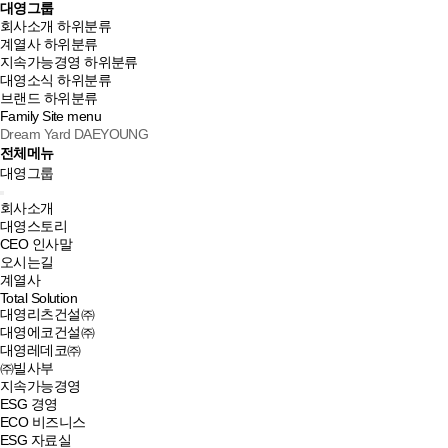
대영그룹
회사소개
하위분류
계열사
하위분류
지속가능경영
하위분류
대영소식
하위분류
브랜드
하위분류
Family Site
menu
Dream Yard DAEYOUNG
전체메뉴
대영그룹
회사소개
대영스토리
CEO 인사말
오시는길
계열사
Total Solution
대영리츠건설㈜
대영에코건설㈜
대영레데코㈜
㈜빌사부
지속가능경영
ESG 경영
ECO 비즈니스
ESG 자료실