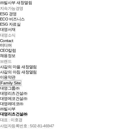
㈜빌사부
새창열림
지속가능경영
ESG 경영
ECO 비즈니스
ESG 자료실
대영서재
대영소식
Contact
미디어
CEO칼럼
채용정보
브랜드
샤갈의 마을
새창열림
샤갈의 아침
새창열림
이용약관
Family Site
대영그룹㈜
대영리츠건설㈜
대영에코건설㈜
대영레데코㈜
㈜빌사부
대영리츠건설㈜
대표 : 이호경
사업자등록번호 : 502-81-46947