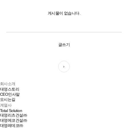
게시물이 없습니다.
글쓰기
회사소개
대영스토리
CEO인사말
오시는길
계열사
Total Solution
대영리츠건설㈜
대영에코건설㈜
대영레데코㈜