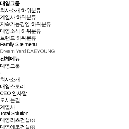
대영그룹
회사소개
하위분류
계열사
하위분류
지속가능경영
하위분류
대영소식
하위분류
브랜드
하위분류
Family Site
menu
Dream Yard DAEYOUNG
전체메뉴
대영그룹
회사소개
대영스토리
CEO 인사말
오시는길
계열사
Total Solution
대영리츠건설㈜
대영에코건설㈜