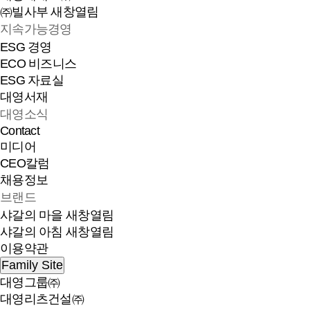
㈜빌사부
새창열림
지속가능경영
ESG 경영
ECO 비즈니스
ESG 자료실
대영서재
대영소식
Contact
미디어
CEO칼럼
채용정보
브랜드
샤갈의 마을
새창열림
샤갈의 아침
새창열림
이용약관
Family Site
대영그룹㈜
대영리츠건설㈜