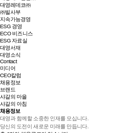
대영레데코㈜
㈜빌사부
지속가능경영
ESG 경영
ECO 비즈니스
ESG 자료실
대영서재
대영소식
Contact
미디어
CEO칼럼
채용정보
브랜드
샤갈의 마을
샤갈의 아침
채용정보
대영과 함께할 소중한 인재를 모십니다.
당신의 도전이 새로운 미래를 만듭니다.