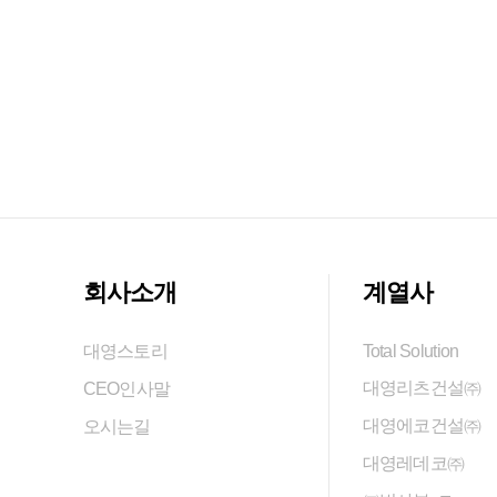
회사소개
계열사
대영스토리
Total Solution
대영리츠건설㈜
CEO인사말
대영에코건설㈜
오시는길
대영레데코㈜