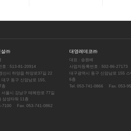
건설㈜
대영레데코㈜
경
대표 : 송원배
: 513-81-20914
사업자등록번호 : 502-86-27173
 경산시 하양읍 하양로37길 22
대구광역시 동구 신암남로 155 
6층
 대구 동구 신암남로 155,
7층
Tel. 053-741-0866
Fax. 053-9
 서울시 강남구 테헤란로 77길
동) 삼성타워 11층
5-7100
Fax. 053-741-0862