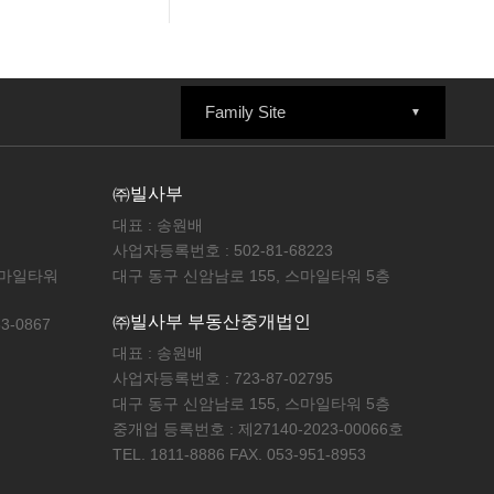
Family Site
㈜빌사부
대표 : 송원배
사업자등록번호 : 502-81-68223
스마일타워
대구 동구 신암남로 155, 스마일타워 5층
㈜빌사부 부동산중개법인
53-0867
대표 : 송원배
사업자등록번호 : 723-87-02795
대구 동구 신암남로 155, 스마일타워 5층
중개업 등록번호 : 제27140-2023-00066호
TEL. 1811-8886 FAX. 053-951-8953