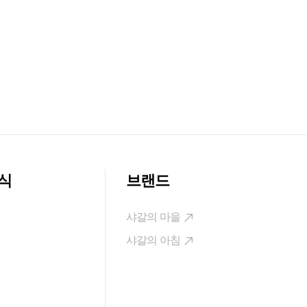
식
브랜드
샤갈의 마을
샤갈의 아침