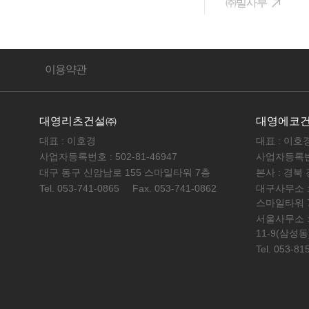
㈜빌사부
이용약관
대영리츠건설㈜
대영에코
대표 : 이호경
대표 : 이호
사업자등록번호 : 502-81-46947
사업자등록번호 
대구 동구 신암남로 155 스마일타워 7층
본사 : 경북
Tel. 053-741-0865
Fax. 053-741-0862
대구사무소 :
스마일타워 
서울사무소 :
11-9(삼성
Tel. 053-81