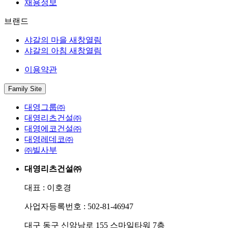
채용정보
브랜드
샤갈의 마을
새창열림
샤갈의 아침
새창열림
이용약관
Family Site
대영그룹㈜
대영리츠건설㈜
대영에코건설㈜
대영레데코㈜
㈜빌사부
대영리츠건설㈜
대표 : 이호경
사업자등록번호 : 502-81-46947
대구 동구 신암남로 155 스마일타워 7층