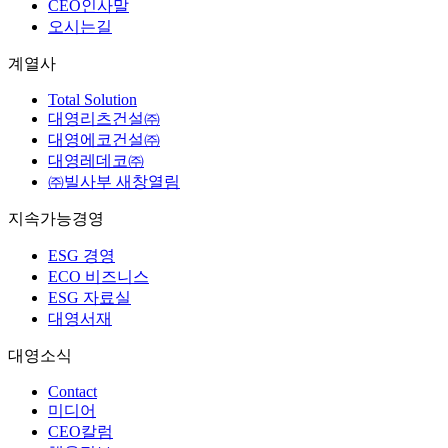
CEO인사말
오시는길
계열사
Total Solution
대영리츠건설㈜
대영에코건설㈜
대영레데코㈜
㈜빌사부
새창열림
지속가능경영
ESG 경영
ECO 비즈니스
ESG 자료실
대영서재
대영소식
Contact
미디어
CEO칼럼