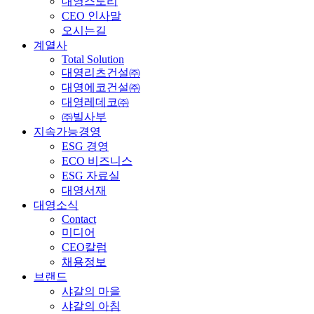
대영스토리
CEO 인사말
오시는길
계열사
Total Solution
대영리츠건설㈜
대영에코건설㈜
대영레데코㈜
㈜빌사부
지속가능경영
ESG 경영
ECO 비즈니스
ESG 자료실
대영서재
대영소식
Contact
미디어
CEO칼럼
채용정보
브랜드
샤갈의 마을
샤갈의 아침