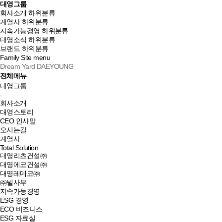
대영그룹
회사소개
하위분류
계열사
하위분류
지속가능경영
하위분류
대영소식
하위분류
브랜드
하위분류
Family Site
menu
Dream Yard DAEYOUNG
전체메뉴
대영그룹
회사소개
대영스토리
CEO 인사말
오시는길
계열사
Total Solution
대영리츠건설㈜
대영에코건설㈜
대영레데코㈜
㈜빌사부
지속가능경영
ESG 경영
ECO 비즈니스
ESG 자료실