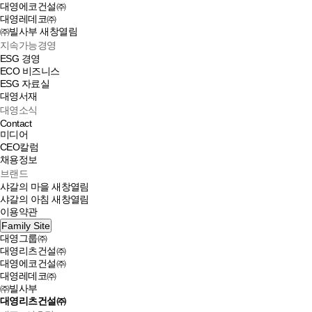
대영에코건설㈜
대영레데코㈜
㈜빌사부
새창열림
지속가능경영
ESG 경영
ECO 비즈니스
ESG 자료실
대영서재
대영소식
Contact
미디어
CEO칼럼
채용정보
브랜드
샤갈의 마을
새창열림
샤갈의 아침
새창열림
이용약관
Family Site
대영그룹㈜
대영리츠건설㈜
대영에코건설㈜
대영레데코㈜
㈜빌사부
대영리츠건설㈜