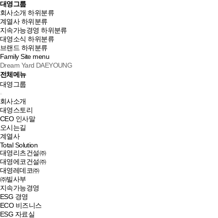
대영그룹
회사소개
하위분류
계열사
하위분류
지속가능경영
하위분류
대영소식
하위분류
브랜드
하위분류
Family Site
menu
Dream Yard DAEYOUNG
전체메뉴
대영그룹
회사소개
대영스토리
CEO 인사말
오시는길
계열사
Total Solution
대영리츠건설㈜
대영에코건설㈜
대영레데코㈜
㈜빌사부
지속가능경영
ESG 경영
ECO 비즈니스
ESG 자료실