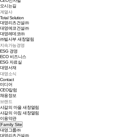
CEO인사말
오시는길
계열사
Total Solution
대영리츠건설㈜
대영에코건설㈜
대영레데코㈜
㈜빌사부
새창열림
지속가능경영
ESG 경영
ECO 비즈니스
ESG 자료실
대영서재
대영소식
Contact
미디어
CEO칼럼
채용정보
브랜드
샤갈의 마을
새창열림
샤갈의 아침
새창열림
이용약관
Family Site
대영그룹㈜
대영리츠건설㈜