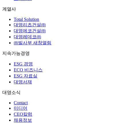
계열사
Total Solution
대영리츠건설㈜
대영에코건설㈜
대영레데코㈜
㈜빌사부
새창열림
지속가능경영
ESG 경영
ECO 비즈니스
ESG 자료실
대영서재
대영소식
Contact
미디어
CEO칼럼
채용정보