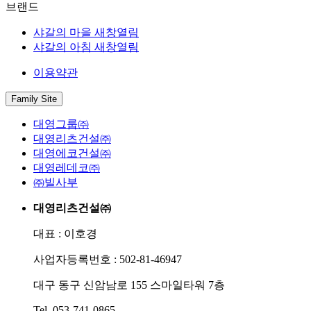
브랜드
샤갈의 마을
새창열림
샤갈의 아침
새창열림
이용약관
Family Site
대영그룹㈜
대영리츠건설㈜
대영에코건설㈜
대영레데코㈜
㈜빌사부
대영리츠건설㈜
대표 : 이호경
사업자등록번호 : 502-81-46947
대구 동구 신암남로 155 스마일타워 7층
Tel. 053-741-0865