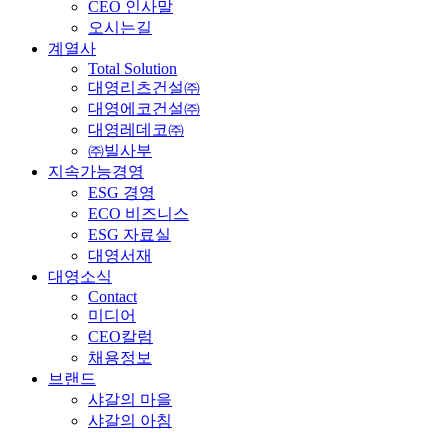
CEO 인사말
오시는길
계열사
Total Solution
대영리츠건설㈜
대영에코건설㈜
대영레데코㈜
㈜빌사부
지속가능경영
ESG 경영
ECO 비즈니스
ESG 자료실
대영서재
대영소식
Contact
미디어
CEO칼럼
채용정보
브랜드
샤갈의 마을
샤갈의 아침