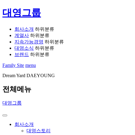
대영그룹
회사소개
하위분류
계열사
하위분류
지속가능경영
하위분류
대영소식
하위분류
브랜드
하위분류
Family Site
menu
Dream Yard DAEYOUNG
전체메뉴
대영그룹
회사소개
대영스토리