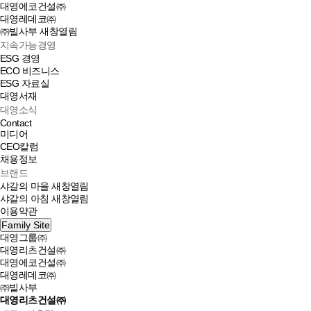
대영에코건설㈜
대영레데코㈜
㈜빌사부
새창열림
지속가능경영
ESG 경영
ECO 비즈니스
ESG 자료실
대영서재
대영소식
Contact
미디어
CEO칼럼
채용정보
브랜드
샤갈의 마을
새창열림
샤갈의 아침
새창열림
이용약관
Family Site
대영그룹㈜
대영리츠건설㈜
대영에코건설㈜
대영레데코㈜
㈜빌사부
대영리츠건설㈜