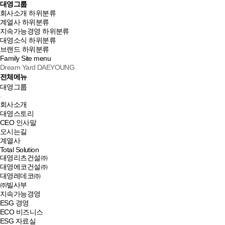
대영그룹
회사소개
하위분류
계열사
하위분류
지속가능경영
하위분류
대영소식
하위분류
브랜드
하위분류
Family Site
menu
Dream Yard DAEYOUNG
전체메뉴
대영그룹
회사소개
대영스토리
CEO 인사말
오시는길
계열사
Total Solution
대영리츠건설㈜
대영에코건설㈜
대영레데코㈜
㈜빌사부
지속가능경영
ESG 경영
ECO 비즈니스
ESG 자료실