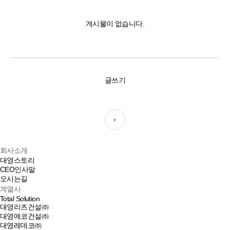
게시물이 없습니다.
글쓰기
회사소개
대영스토리
CEO인사말
오시는길
계열사
Total Solution
대영리츠건설㈜
대영에코건설㈜
대영레데코㈜