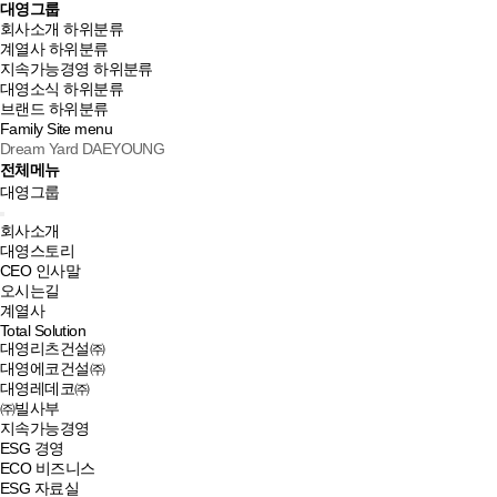
대영그룹
회사소개
하위분류
계열사
하위분류
지속가능경영
하위분류
대영소식
하위분류
브랜드
하위분류
Family Site
menu
Dream Yard DAEYOUNG
전체메뉴
대영그룹
회사소개
대영스토리
CEO 인사말
오시는길
계열사
Total Solution
대영리츠건설㈜
대영에코건설㈜
대영레데코㈜
㈜빌사부
지속가능경영
ESG 경영
ECO 비즈니스
ESG 자료실