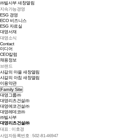
㈜빌사부
새창열림
지속가능경영
ESG 경영
ECO 비즈니스
ESG 자료실
대영서재
대영소식
Contact
미디어
CEO칼럼
채용정보
브랜드
샤갈의 마을
새창열림
샤갈의 아침
새창열림
이용약관
Family Site
대영그룹㈜
대영리츠건설㈜
대영에코건설㈜
대영레데코㈜
㈜빌사부
대영리츠건설㈜
대표 : 이호경
사업자등록번호 : 502-81-46947