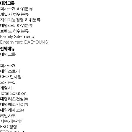
대영그룹
회사소개
하위분류
계열사
하위분류
지속가능경영
하위분류
대영소식
하위분류
브랜드
하위분류
Family Site
menu
Dream Yard DAEYOUNG
전체메뉴
대영그룹
회사소개
대영스토리
CEO 인사말
오시는길
계열사
Total Solution
대영리츠건설㈜
대영에코건설㈜
대영레데코㈜
㈜빌사부
지속가능경영
ESG 경영