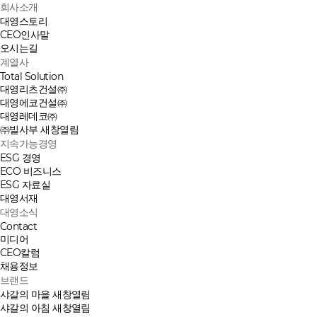
회사소개
대영스토리
CEO인사말
오시는길
계열사
Total Solution
대영리츠건설㈜
대영에코건설㈜
대영레데코㈜
㈜빌사부
새창열림
지속가능경영
ESG 경영
ECO 비즈니스
ESG 자료실
대영서재
대영소식
Contact
미디어
CEO칼럼
채용정보
브랜드
샤갈의 마을
새창열림
샤갈의 아침
새창열림