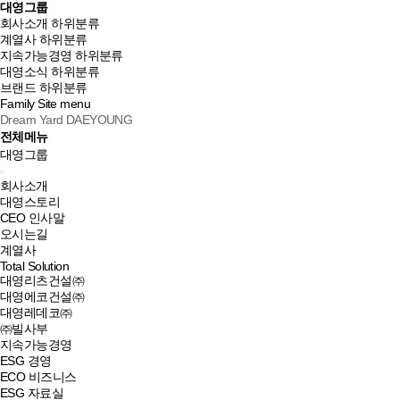
대영그룹
회사소개
하위분류
계열사
하위분류
지속가능경영
하위분류
대영소식
하위분류
브랜드
하위분류
Family Site
menu
Dream Yard DAEYOUNG
전체메뉴
대영그룹
회사소개
대영스토리
CEO 인사말
오시는길
계열사
Total Solution
대영리츠건설㈜
대영에코건설㈜
대영레데코㈜
㈜빌사부
지속가능경영
ESG 경영
ECO 비즈니스
ESG 자료실