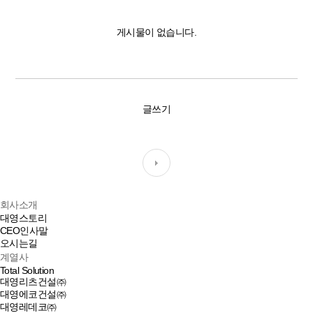
게시물이 없습니다.
글쓰기
회사소개
대영스토리
CEO인사말
오시는길
계열사
Total Solution
대영리츠건설㈜
대영에코건설㈜
대영레데코㈜