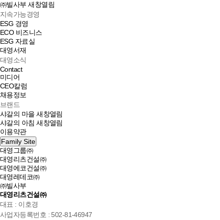
㈜빌사부
새창열림
지속가능경영
ESG 경영
ECO 비즈니스
ESG 자료실
대영서재
대영소식
Contact
미디어
CEO칼럼
채용정보
브랜드
샤갈의 마을
새창열림
샤갈의 아침
새창열림
이용약관
Family Site
대영그룹㈜
대영리츠건설㈜
대영에코건설㈜
대영레데코㈜
㈜빌사부
대영리츠건설㈜
대표 : 이호경
사업자등록번호 : 502-81-46947