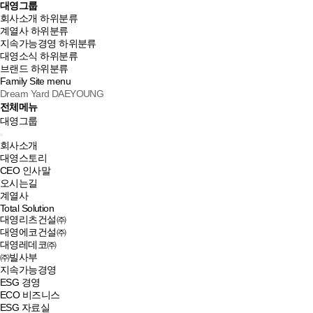
대영그룹
회사소개
하위분류
계열사
하위분류
지속가능경영
하위분류
대영소식
하위분류
브랜드
하위분류
Family Site
menu
Dream Yard DAEYOUNG
전체메뉴
대영그룹
회사소개
대영스토리
CEO 인사말
오시는길
계열사
Total Solution
대영리츠건설㈜
대영에코건설㈜
대영레데코㈜
㈜빌사부
지속가능경영
ESG 경영
ECO 비즈니스
ESG 자료실