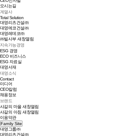
CEO인사말
오시는길
계열사
Total Solution
대영리츠건설㈜
대영에코건설㈜
대영레데코㈜
㈜빌사부
새창열림
지속가능경영
ESG 경영
ECO 비즈니스
ESG 자료실
대영서재
대영소식
Contact
미디어
CEO칼럼
채용정보
브랜드
샤갈의 마을
새창열림
샤갈의 아침
새창열림
이용약관
Family Site
대영그룹㈜
대영리츠건설㈜