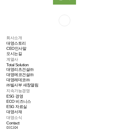
회사소개
대영스토리
CEO인사말
오시는길
계열사
Total Solution
대영리츠건설㈜
대영에코건설㈜
대영레데코㈜
㈜빌사부
새창열림
지속가능경영
ESG 경영
ECO 비즈니스
ESG 자료실
대영서재
대영소식
Contact
미디어