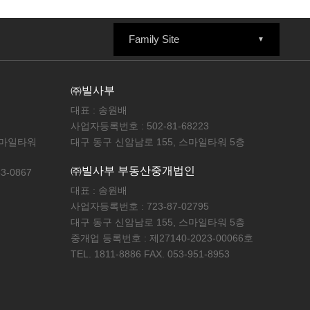
Family Site
㈜빌사부
대표 : 송원배
사업자등록번호 : 502-81-68223
스마일타워
대구 동구 신암남로 155, 스마일타워 5층
㈜빌사부 부동산중개법인
53-0867
대표 : 송원배
사업자등록번호 : 723-87-02795
대구 동구 신암남로 155, 스마일타워 5층
중개업 등록번호 : 제27140-2023-00066호
TEL. 1811-8886 FAX. 053-951-8953