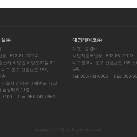
건설㈜
대영레데코㈜
경
대표 : 송원배
: 513-81-20914
사업자등록번호 : 502-86-27173
 경산시 하양읍 하양로37길 22
대구광역시 동구 신암남로 155 
6층
 대구 동구 신암남로 155,
7층
Tel. 053-741-0866
Fax. 053-9
 서울시 강남구 테헤란로 77길
동) 삼성타워 11층
5-7100
Fax. 053-741-0862
Copyrightⓒ 대영 All Rights Reserved.