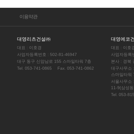
이용약관
대영리츠건설㈜
대영에코
대표 : 이호경
대표 : 이호
사업자등록번호 : 502-81-46947
사업자등록번호 
대구 동구 신암남로 155 스마일타워 7층
본사 : 경북
Tel. 053-741-0865
Fax. 053-741-0862
대구사무소 :
스마일타워 
서울사무소 :
11-9(삼성
Tel. 053-81