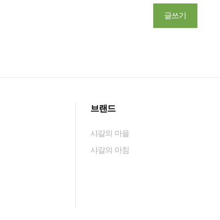
글쓰기
식
브랜드
샤갈의 마을
샤갈의 아침