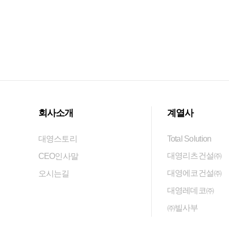
다음검색
회사소개
계열사
대영스토리
Total Solution
대영리츠건설㈜
CEO인사말
대영에코건설㈜
오시는길
대영레데코㈜
㈜빌사부