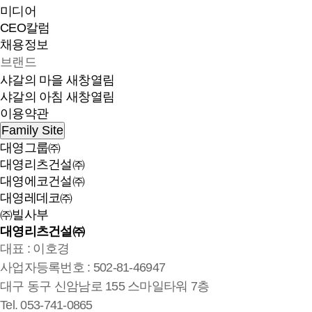
미디어
CEO칼럼
채용정보
브랜드
샤갈의 마을
새창열림
샤갈의 아침
새창열림
이용약관
Family Site
대영그룹㈜
대영리츠건설㈜
대영에코건설㈜
대영레데코㈜
㈜빌사부
대영리츠건설㈜
대표 : 이호경
사업자등록번호 : 502-81-46947
대구 동구 신암남로 155 스마일타워 7층
Tel. 053-741-0865