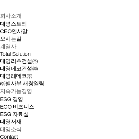
회사소개
대영스토리
CEO인사말
오시는길
계열사
Total Solution
대영리츠건설㈜
대영에코건설㈜
대영레데코㈜
㈜빌사부
새창열림
지속가능경영
ESG 경영
ECO 비즈니스
ESG 자료실
대영서재
대영소식
Contact