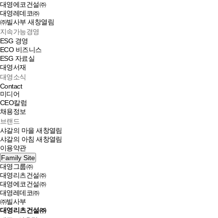
대영에코건설㈜
대영레데코㈜
㈜빌사부
새창열림
지속가능경영
ESG 경영
ECO 비즈니스
ESG 자료실
대영서재
대영소식
Contact
미디어
CEO칼럼
채용정보
브랜드
샤갈의 마을
새창열림
샤갈의 아침
새창열림
이용약관
Family Site
대영그룹㈜
대영리츠건설㈜
대영에코건설㈜
대영레데코㈜
㈜빌사부
대영리츠건설㈜