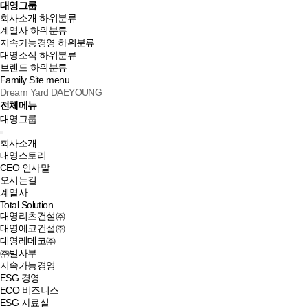
대영그룹
회사소개
하위분류
계열사
하위분류
지속가능경영
하위분류
대영소식
하위분류
브랜드
하위분류
Family Site
menu
Dream Yard DAEYOUNG
전체메뉴
대영그룹
회사소개
대영스토리
CEO 인사말
오시는길
계열사
Total Solution
대영리츠건설㈜
대영에코건설㈜
대영레데코㈜
㈜빌사부
지속가능경영
ESG 경영
ECO 비즈니스
ESG 자료실