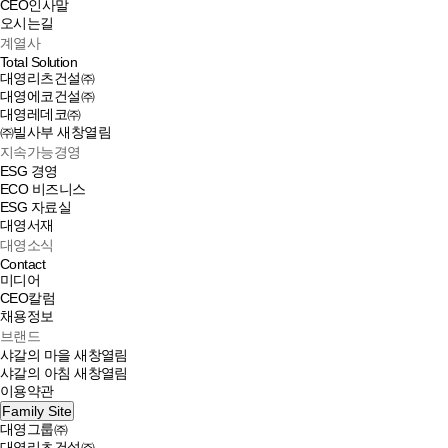
CEO인사말
오시는길
계열사
Total Solution
대영리츠건설㈜
대영에코건설㈜
대영레데코㈜
㈜빌사부
새창열림
지속가능경영
ESG 경영
ECO 비즈니스
ESG 자료실
대영서재
대영소식
Contact
미디어
CEO칼럼
채용정보
브랜드
샤갈의 마을
새창열림
샤갈의 아침
새창열림
이용약관
Family Site
대영그룹㈜
대영리츠건설㈜