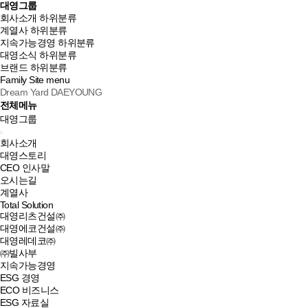
대영그룹
회사소개
하위분류
계열사
하위분류
지속가능경영
하위분류
대영소식
하위분류
브랜드
하위분류
Family Site
menu
Dream Yard DAEYOUNG
전체메뉴
대영그룹
회사소개
대영스토리
CEO 인사말
오시는길
계열사
Total Solution
대영리츠건설㈜
대영에코건설㈜
대영레데코㈜
㈜빌사부
지속가능경영
ESG 경영
ECO 비즈니스
ESG 자료실