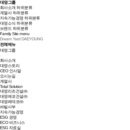
대영그룹
회사소개
하위분류
계열사
하위분류
지속가능경영
하위분류
대영소식
하위분류
브랜드
하위분류
Family Site
menu
Dream Yard DAEYOUNG
전체메뉴
대영그룹
회사소개
대영스토리
CEO 인사말
오시는길
계열사
Total Solution
대영리츠건설㈜
대영에코건설㈜
대영레데코㈜
㈜빌사부
지속가능경영
ESG 경영
ECO 비즈니스
ESG 자료실