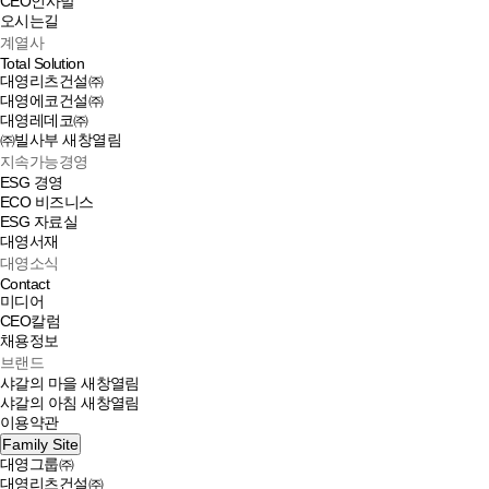
CEO인사말
오시는길
계열사
Total Solution
대영리츠건설㈜
대영에코건설㈜
대영레데코㈜
㈜빌사부
새창열림
지속가능경영
ESG 경영
ECO 비즈니스
ESG 자료실
대영서재
대영소식
Contact
미디어
CEO칼럼
채용정보
브랜드
샤갈의 마을
새창열림
샤갈의 아침
새창열림
이용약관
Family Site
대영그룹㈜
대영리츠건설㈜