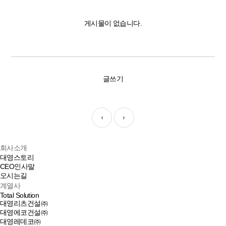
게시물이 없습니다.
글쓰기
회사소개
대영스토리
CEO인사말
오시는길
계열사
Total Solution
대영리츠건설㈜
대영에코건설㈜
대영레데코㈜