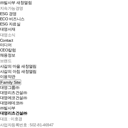
㈜빌사부
새창열림
지속가능경영
ESG 경영
ECO 비즈니스
ESG 자료실
대영서재
대영소식
Contact
미디어
CEO칼럼
채용정보
브랜드
샤갈의 마을
새창열림
샤갈의 아침
새창열림
이용약관
Family Site
대영그룹㈜
대영리츠건설㈜
대영에코건설㈜
대영레데코㈜
㈜빌사부
대영리츠건설㈜
대표 : 이호경
사업자등록번호 : 502-81-46947