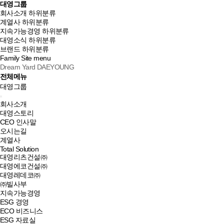
대영그룹
회사소개
하위분류
계열사
하위분류
지속가능경영
하위분류
대영소식
하위분류
브랜드
하위분류
Family Site
menu
Dream Yard DAEYOUNG
전체메뉴
대영그룹
회사소개
대영스토리
CEO 인사말
오시는길
계열사
Total Solution
대영리츠건설㈜
대영에코건설㈜
대영레데코㈜
㈜빌사부
지속가능경영
ESG 경영
ECO 비즈니스
ESG 자료실