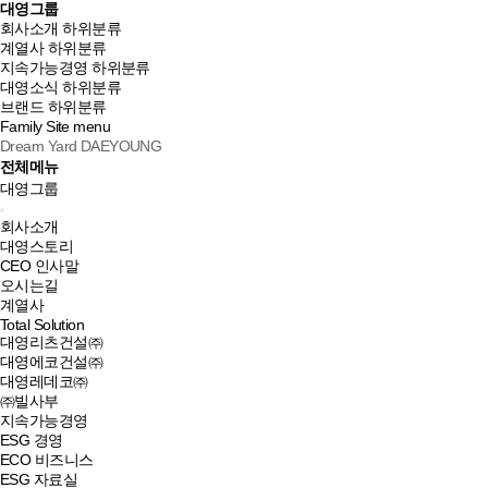
대영그룹
회사소개
하위분류
계열사
하위분류
지속가능경영
하위분류
대영소식
하위분류
브랜드
하위분류
Family Site
menu
Dream Yard DAEYOUNG
전체메뉴
대영그룹
회사소개
대영스토리
CEO 인사말
오시는길
계열사
Total Solution
대영리츠건설㈜
대영에코건설㈜
대영레데코㈜
㈜빌사부
지속가능경영
ESG 경영
ECO 비즈니스
ESG 자료실