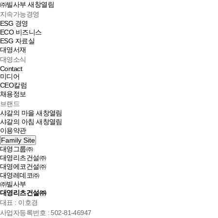
㈜빌사부
새창열림
지속가능경영
ESG 경영
ECO 비즈니스
ESG 자료실
대영서재
대영소식
Contact
미디어
CEO칼럼
채용정보
브랜드
샤갈의 마을
새창열림
샤갈의 아침
새창열림
이용약관
Family Site
대영그룹㈜
대영리츠건설㈜
대영에코건설㈜
대영레데코㈜
㈜빌사부
대영리츠건설㈜
대표 : 이호경
사업자등록번호 : 502-81-46947