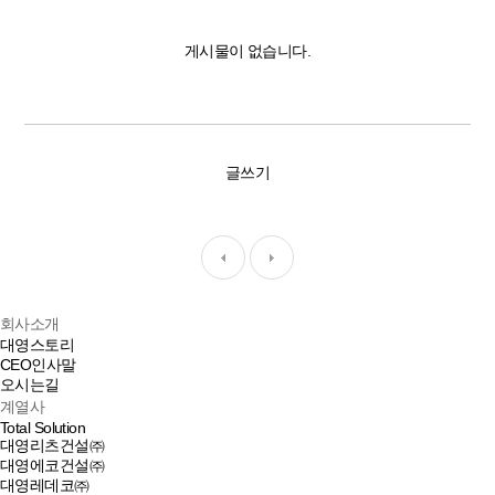
게시물이 없습니다.
글쓰기
회사소개
대영스토리
CEO인사말
오시는길
계열사
Total Solution
대영리츠건설㈜
대영에코건설㈜
대영레데코㈜