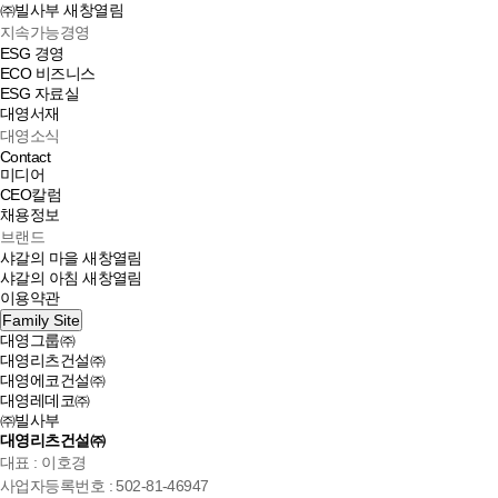
㈜빌사부
새창열림
지속가능경영
ESG 경영
ECO 비즈니스
ESG 자료실
대영서재
대영소식
Contact
미디어
CEO칼럼
채용정보
브랜드
샤갈의 마을
새창열림
샤갈의 아침
새창열림
이용약관
Family Site
대영그룹㈜
대영리츠건설㈜
대영에코건설㈜
대영레데코㈜
㈜빌사부
대영리츠건설㈜
대표 : 이호경
사업자등록번호 : 502-81-46947