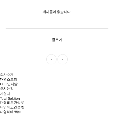
게시물이 없습니다.
글쓰기
회사소개
대영스토리
CEO인사말
오시는길
계열사
Total Solution
대영리츠건설㈜
대영에코건설㈜
대영레데코㈜