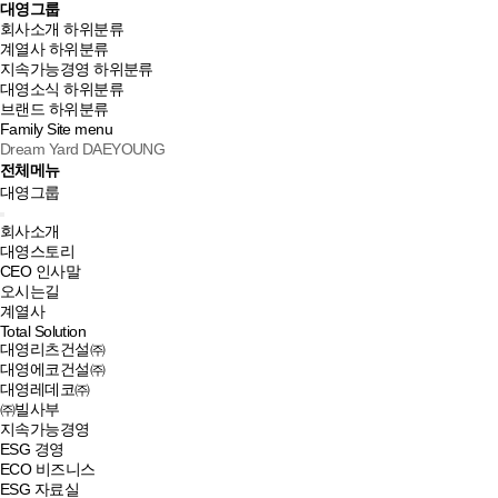
대영그룹
회사소개
하위분류
계열사
하위분류
지속가능경영
하위분류
대영소식
하위분류
브랜드
하위분류
Family Site
menu
Dream Yard DAEYOUNG
전체메뉴
대영그룹
회사소개
대영스토리
CEO 인사말
오시는길
계열사
Total Solution
대영리츠건설㈜
대영에코건설㈜
대영레데코㈜
㈜빌사부
지속가능경영
ESG 경영
ECO 비즈니스
ESG 자료실