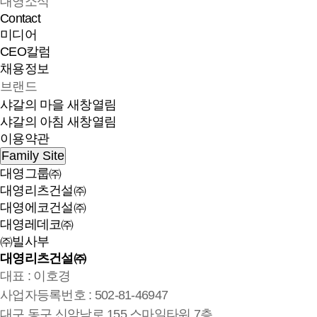
대영소식
Contact
미디어
CEO칼럼
채용정보
브랜드
샤갈의 마을
새창열림
샤갈의 아침
새창열림
이용약관
Family Site
대영그룹㈜
대영리츠건설㈜
대영에코건설㈜
대영레데코㈜
㈜빌사부
대영리츠건설㈜
대표 : 이호경
사업자등록번호 : 502-81-46947
대구 동구 신암남로 155 스마일타워 7층