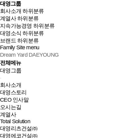
대영그룹
회사소개
하위분류
계열사
하위분류
지속가능경영
하위분류
대영소식
하위분류
브랜드
하위분류
Family Site
menu
Dream Yard DAEYOUNG
전체메뉴
대영그룹
회사소개
대영스토리
CEO 인사말
오시는길
계열사
Total Solution
대영리츠건설㈜
대영에코건설㈜