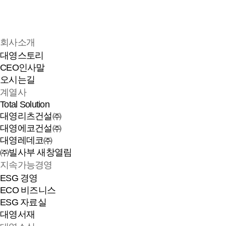
이전검색
다음검색
회사소개
대영스토리
CEO인사말
오시는길
계열사
Total Solution
대영리츠건설㈜
대영에코건설㈜
대영레데코㈜
㈜빌사부
새창열림
지속가능경영
ESG 경영
ECO 비즈니스
ESG 자료실
대영서재