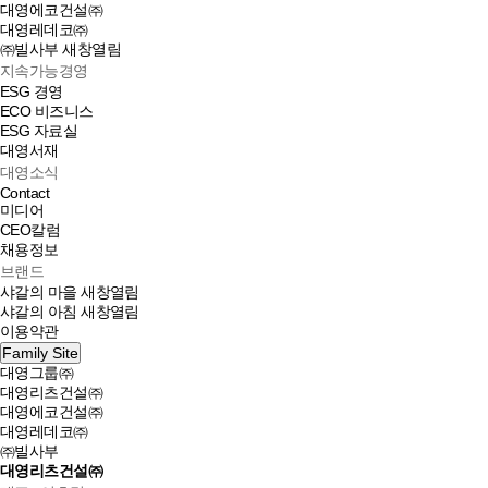
대영에코건설㈜
대영레데코㈜
㈜빌사부
새창열림
지속가능경영
ESG 경영
ECO 비즈니스
ESG 자료실
대영서재
대영소식
Contact
미디어
CEO칼럼
채용정보
브랜드
샤갈의 마을
새창열림
샤갈의 아침
새창열림
이용약관
Family Site
대영그룹㈜
대영리츠건설㈜
대영에코건설㈜
대영레데코㈜
㈜빌사부
대영리츠건설㈜