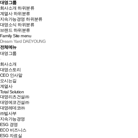
대영그룹
회사소개
하위분류
계열사
하위분류
지속가능경영
하위분류
대영소식
하위분류
브랜드
하위분류
Family Site
menu
Dream Yard DAEYOUNG
전체메뉴
대영그룹
회사소개
대영스토리
CEO 인사말
오시는길
계열사
Total Solution
대영리츠건설㈜
대영에코건설㈜
대영레데코㈜
㈜빌사부
지속가능경영
ESG 경영
ECO 비즈니스
ESG 자료실