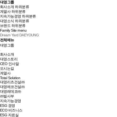
대영그룹
회사소개
하위분류
계열사
하위분류
지속가능경영
하위분류
대영소식
하위분류
브랜드
하위분류
Family Site
menu
Dream Yard DAEYOUNG
전체메뉴
대영그룹
회사소개
대영스토리
CEO 인사말
오시는길
계열사
Total Solution
대영리츠건설㈜
대영에코건설㈜
대영레데코㈜
㈜빌사부
지속가능경영
ESG 경영
ECO 비즈니스
ESG 자료실