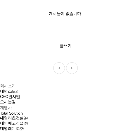
게시물이 없습니다.
글쓰기
회사소개
대영스토리
CEO인사말
오시는길
계열사
Total Solution
대영리츠건설㈜
대영에코건설㈜
대영레데코㈜