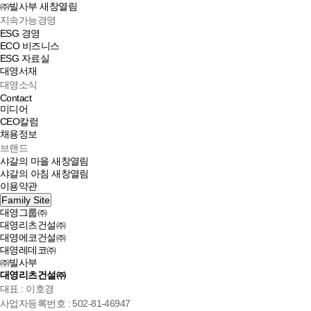
㈜빌사부
새창열림
지속가능경영
ESG 경영
ECO 비즈니스
ESG 자료실
대영서재
대영소식
Contact
미디어
CEO칼럼
채용정보
브랜드
샤갈의 마을
새창열림
샤갈의 아침
새창열림
이용약관
Family Site
대영그룹㈜
대영리츠건설㈜
대영에코건설㈜
대영레데코㈜
㈜빌사부
대영리츠건설㈜
대표 : 이호경
사업자등록번호 : 502-81-46947