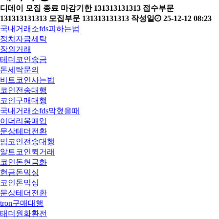
디데이
모집 종료
마감기한
131313131313
접수부문
131313131313
모집부문
131313131313
작성일
25-12-12 08:23
국내거래소fds피하는법
정치자금세탁
장외거래
테더코인송금
돈세탁문의
비트코인사는법
코인전송대행
코인구매대행
국내거래소fds막혔을때
이더리움매입
문상테더전환
밈코인전송대행
알트코인퀵거래
코인돈현금화
현금돈믹싱
코인돈믹싱
문상테더전환
tron구매대행
태더원화환전