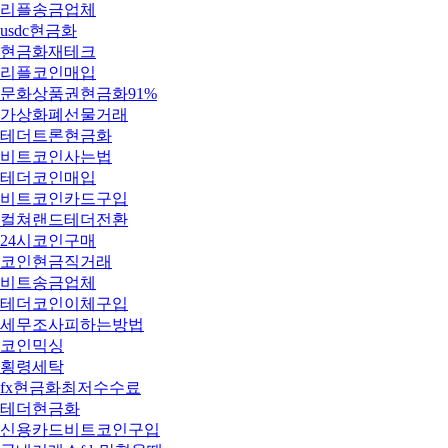
리플송금업체
usdc현금화
현금화재테크
리플코인매입
문화상품권현금화91%
가상화폐선물거래
테더트론현금화
비트코인사는법
테더코인매입
비트코인카드구입
컬쳐랜드테더전환
24시코인구매
코인현금직거래
비트송금업체
테더코인이체구입
세무조사피하는방법
코인믹싱
횡령세탁
fx현금화최저수수료
테더현금화
신용카드비트코인구입