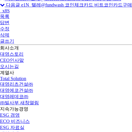
다음글
e1N_텔레@fundwash 코인체크카드 비트코인카드구매
_x8S
목록
답변
수정
삭제
글쓰기
회사소개
대영스토리
CEO인사말
오시는길
계열사
Total Solution
대영리츠건설㈜
대영에코건설㈜
대영레데코㈜
㈜빌사부
새창열림
지속가능경영
ESG 경영
ECO 비즈니스
ESG 자료실