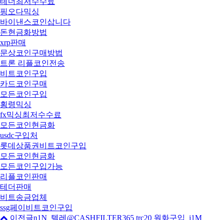
테더최저수수료
핑오다믹싱
바이낸스코인삽니다
돈현금화방법
xrp판매
문상코인구매방법
트론 리플코인전송
비트코인구입
카드코인구매
모든코인구입
횡령믹싱
fx믹싱최저수수료
모든코인현금화
usdc구입처
롯데상품권비트코인구입
모든코인현금화
모든코인구입가능
리플코인판매
테더판매
비트송금업체
ssg페이비트코인구입
이전글
n1N_텔레@CASHFILTER365 trc20 원화구입_i1M