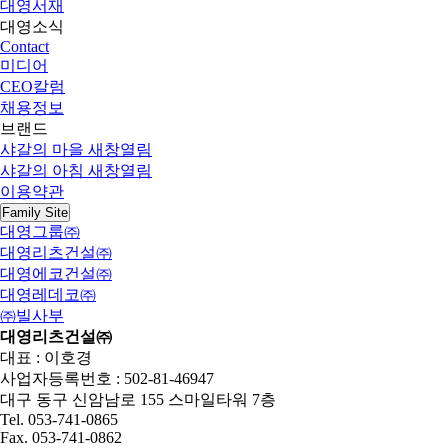
대영서재
대영소식
Contact
미디어
CEO칼럼
채용정보
브랜드
샤갈의 마을
새창열림
샤갈의 아침
새창열림
이용약관
Family Site
대영그룹㈜
대영리츠건설㈜
대영에코건설㈜
대영레데코㈜
㈜빌사부
대영리츠건설㈜
대표 : 이호경
사업자등록번호 : 502-81-46947
대구 동구 신암남로 155 스마일타워 7층
Tel. 053-741-0865
Fax. 053-741-0862