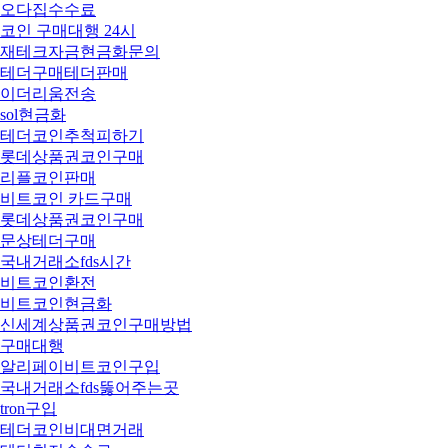
오다집수수료
코인 구매대행 24시
재테크자금현금화문의
테더구매테더판매
이더리움전송
sol현금화
테더코인추척피하기
롯데상품권코인구매
리플코인판매
비트코인 카드구매
롯데상품권코인구매
문상테더구매
국내거래소fds시간
비트코인환전
비트코인현금화
신세계상품권코인구매방법
구매대행
알리페이비트코인구입
국내거래소fds뚫어주는곳
tron구입
테더코인비대면거래