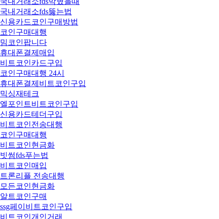
국내거래소fds막혔을때
국내거래소fds뚫는법
신용카드코인구매방법
코인구매대행
밈코인팝니다
휴대폰결제매입
비트코인카드구입
코인구매대행 24시
휴대폰결제비트코인구입
믹싱재테크
엘포인트비트코인구입
신용카드테더구입
비트코인전송대행
코인구매대행
비트코인현금화
빗썸fds푸는법
비트코인매입
트론리플 전송대행
모든코인현금화
알트코인구매
ssg페이비트코인구입
비트코인개인거래