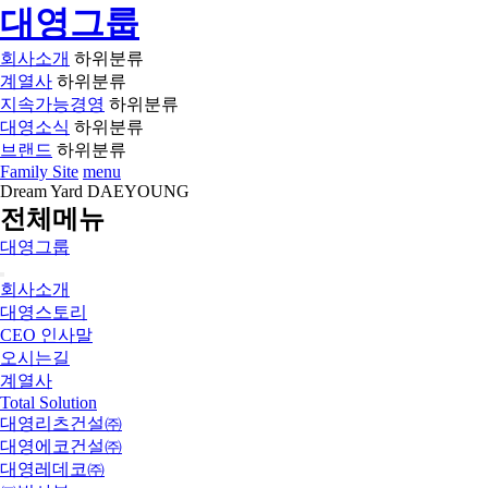
대영그룹
회사소개
하위분류
계열사
하위분류
지속가능경영
하위분류
대영소식
하위분류
브랜드
하위분류
Family Site
menu
Dream Yard DAEYOUNG
전체메뉴
대영그룹
회사소개
대영스토리
CEO 인사말
오시는길
계열사
Total Solution
대영리츠건설㈜
대영에코건설㈜
대영레데코㈜