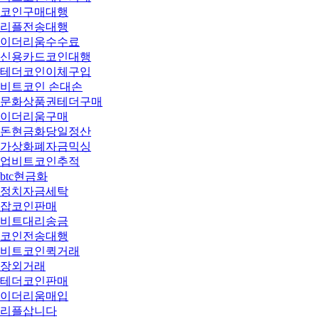
코인구매대행
리플전송대행
이더리움수수료
신용카드코인대행
테더코인이체구입
비트코인 손대손
문화상품권테더구매
이더리움구매
돈현금화당일정산
가상화폐자금믹싱
업비트코인추적
btc현금화
정치자금세탁
잡코인판매
비트대리송금
코인전송대행
비트코인퀵거래
장외거래
테더코인판매
이더리움매입
리플삽니다