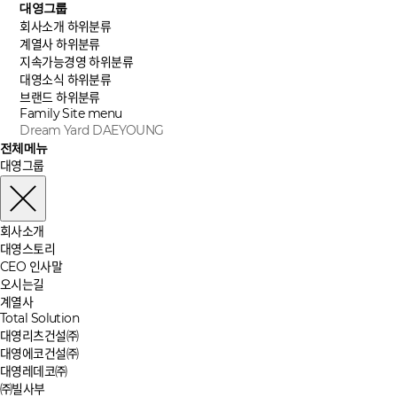
대영그룹
회사소개
하위분류
계열사
하위분류
지속가능경영
하위분류
대영소식
하위분류
브랜드
하위분류
Family Site
menu
Dream Yard DAEYOUNG
전체메뉴
대영그룹
회사소개
대영스토리
CEO 인사말
오시는길
계열사
Total Solution
대영리츠건설㈜
대영에코건설㈜
대영레데코㈜
㈜빌사부