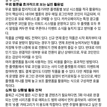
될 수 있다.
무료 웹툰을 효과적으로 보는 실전 활용법
무료 웹툰을 합리적으로 즐기려면 플랫폼별 보상 시스템을 적극 활용하는
것이 핵심이다. 네이버 웹툰의 경우 매일 로그인하면 코인이 지급되며, 이
코인으로 유료 에피소드를 구매할 수 있다. 카카오페이지는 특정 광고를
시청하면 코인을 얻는 리워드 시스템을 운영하고 있다. 두 플랫폼 모두 푸
시 알림을 켜두면 무료 쿠폰이나 이벤트 소식을 놓치지 않고 받아볼 수 있
다.
작품을 선택할 때도 전략이 있다. 신규 연재 중인 작품은 시작 회차부터 대
규모 무료 분량이 할당되는 경우가 많다. 연재 초반에 눈여겨보던 작품을
저장해 두면 나중에 유료 전환되기 전에 충분히 즐길 수 있다. 반대로 이미
인기 있는 완결작은 대부분 유료 전환이 끝난 상태이므로, 무료 코인만으
로는 감상이 어려울 수 있다.
여러 플랫폼을 동시에 사용하는 것도 비용을 줄이는 효과적인 방법이다.
한 플랫폼에서 무료 코인을 모으는 사이 다른 플랫폼의 리워드 이벤트에
참여하면, 별도 결제 없이도 다양한 작품을 볼 수 있다. 다만 계정을 여러
개 운영할 경우 로그인 관리와 알림 설정이 번거로워질 수 있으므로, 메인
플랫폼 하나를 정해 놓고 보조 플랫폼을 활용하는 식으로 구성하면 효율
적이다.
심화 팁: 상황별 활용 전략
출퇴근 시간에 짧은 시간 동안 볼 콘텐츠가 필요하다면, 3화 이내로 완결
되는 단편 시리즈를 무료 에피소드 범위 내에서 먼저 골라보자. 네이버 웹
툰의 '숏폼' 카테고리가 이 용도에 적합하다. 반면 주말에 몰아보고 싶은 장