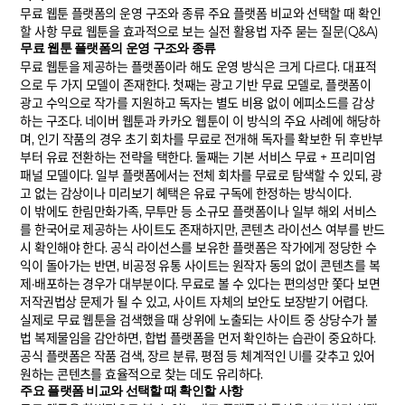
무료 웹툰 플랫폼의 운영 구조와 종류 주요 플랫폼 비교와 선택할 때 확인
할 사항 무료 웹툰을 효과적으로 보는 실전 활용법 자주 묻는 질문(Q&A)
무료 웹툰 플랫폼의 운영 구조와 종류
무료 웹툰을 제공하는 플랫폼이라 해도 운영 방식은 크게 다르다. 대표적
으로 두 가지 모델이 존재한다. 첫째는 광고 기반 무료 모델로, 플랫폼이
광고 수익으로 작가를 지원하고 독자는 별도 비용 없이 에피소드를 감상
하는 구조다. 네이버 웹툰과 카카오 웹툰이 이 방식의 주요 사례에 해당하
며, 인기 작품의 경우 초기 회차를 무료로 전개해 독자를 확보한 뒤 후반부
부터 유료 전환하는 전략을 택한다. 둘째는 기본 서비스 무료 + 프리미엄
패널 모델이다. 일부 플랫폼에서는 전체 회차를 무료로 탐색할 수 있되, 광
고 없는 감상이나 미리보기 혜택은 유료 구독에 한정하는 방식이다.
이 밖에도 한림만화가족, 무투만 등 소규모 플랫폼이나 일부 해외 서비스
를 한국어로 제공하는 사이트도 존재하지만, 콘텐츠 라이선스 여부를 반드
시 확인해야 한다. 공식 라이선스를 보유한 플랫폼은 작가에게 정당한 수
익이 돌아가는 반면, 비공정 유통 사이트는 원작자 동의 없이 콘텐츠를 복
제·배포하는 경우가 대부분이다. 무료로 볼 수 있다는 편의성만 쫓다 보면
저작권법상 문제가 될 수 있고, 사이트 자체의 보안도 보장받기 어렵다.
실제로 무료 웹툰을 검색했을 때 상위에 노출되는 사이트 중 상당수가 불
법 복제물임을 감안하면, 합법 플랫폼을 먼저 확인하는 습관이 중요하다.
공식 플랫폼은 작품 검색, 장르 분류, 평점 등 체계적인 UI를 갖추고 있어
원하는 콘텐츠를 효율적으로 찾는 데도 유리하다.
주요 플랫폼 비교와 선택할 때 확인할 사항