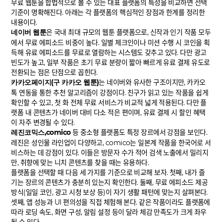
무료 웹툰을 합법적으로 볼 수 있는 대표 플랫폼의 특성을 비교하면 선택
기준이 명확해진다. 아래는 각 플랫폼의 핵심적인 장점과 한계를 정리한
내용이다.
네이버 웹툰
은 국내 최대 규모의 웹툰 플랫폼으로, 신작과 인기 작품 모두
에서 무료 에피소드 비중이 높다. 일별 체크인이나 미션 수행 시 코인을 획
득해 유료 에피소드를 무료로 열람하는 시스템도 갖추고 있다. 다만 광고
빈도가 높고, 일부 작품은 초기 무료 분량이 짧아 빠르게 유료 결제 유도로
전환되는 점은 단점으로 꼽힌다.
카카오페이지(구 카카오 웹툰)
는 네이버와 유사한 구조이지만, 카카오
톡 연동을 통한 추천 알고리즘이 강점이다. 친구가 읽고 있는 작품을 쉽게
확인할 수 있고, 첫 화 전체 무료 서비스가 비교적 넓게 적용된다. 다만 플
랫폼 내 콘텐츠가 네이버 대비 다소 적은 편이며, 유료 결제 시 할인 혜택
이 자주 변경될 수 있다.
레진코믹스,comico
등 중소형 플랫폼도 특정 장르에서 강점을 보인다.
레진은 성인물 라인업이 다양하고, comico는 일본계 작품을 한국어로 서
비스하는 데 강점이 있다. 이들은 방문자 수가 적어 검색 노출에서 밀리지
만, 취향에 맞는 니치 콘텐츠를 찾을 때는 유용하다.
플랫폼을 선택할 때 다음 세 가지를 기준으로 비교해 보자. 첫째, 내가 즐
기는 장르의 콘텐츠가 충분히 있는지 확인한다. 둘째, 무료 에피소드 제공
방식(일일 코인, 광고 시청 보상 등)이 자기 생활 패턴에 맞는지 살펴본다.
셋째, 앱 성능과 UI 편의성을 직접 체험해 본다. 같은 작품이라도 플랫폼에
따라 로딩 속도, 화면 구성, 알림 설정 등이 달라 체감 만족도가 크게 좌우