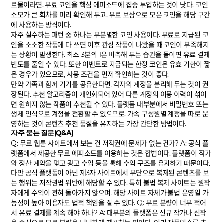
르물이라면, 무료 코인을 핵심 에피소드에 집중 투입하는 것이 낫다. 코인
소모가 큰 회차를 미리 확인해 두고, 무료 보상으로 모은 코인을 해당 구간
에 사용하는 방식이다.
자주 실수하는 패턴 중 하나는 무분별한 코인 사용이다. 무료로 지급된 코
인을 소소한 작품에 다 쓰면 이후 관심 작품이 나왔을 때 코인이 부족해지
는 상황이 발생한다. 최소 3분의 1은 비축해 두는 습관을 들이면 유료 결제
빈도를 줄일 수 있다. 또한 이벤트로 지급되는 한정 코인은 유효 기한이 짧
은 경우가 있으므로, 사용 조건을 먼저 확인하는 것이 좋다.
만약 가족과 함께 기기를 공유한다면, 각자의 계정을 분리해 두는 것이 권
장된다. 추천 알고리즘이 개인화되어 있어 다른 계정의 이용 이력이 섞이
면 원하지 않는 작품이 추천될 수 있다. 플랫폼 대부분에서 비밀번호 또는
생체 인식으로 계정을 전환할 수 있으므로, 가족 구성원별 계정을 따로 운
영하는 것이 콘텐츠 추천 품질을 유지하는 가장 간단한 방법이다.
자주 묻는 질문(Q&A)
Q: 무료 웹툰 사이트에서 보는 건 저작권에 문제가 없는 건가? A: 공식 플
랫폼에서 제공한 무료 에피소드를 이용하는 것은 합법이다. 플랫폼이 작가
와 정산 계약을 맺고 광고 수입 등을 통해 수익 구조를 유지하기 때문이다.
다만 공식 플랫폼이 아닌 제3자 사이트에서 무단으로 복제된 콘텐츠를 보
는 행위는 저작권법 위반에 해당할 수 있다. 특히 불법 복제 사이트는 원작
자에게 수익이 전혀 돌아가지 않으며, 해당 사이트 자체가 불법 운영일 가
능성이 높아 이용자도 법적 책임을 질 수 있다. Q: 무료 분량이 너무 적어
서 유료 결제를 계속 해야 하나? A: 대부분의 플랫폼은 신규 작가나 신작