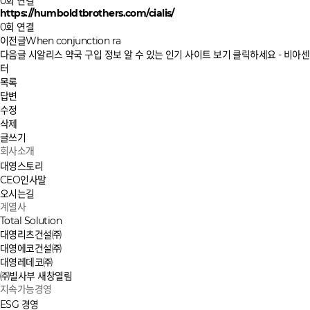
0회 연결
https://humboldtbrothers.com/cialis/
0회 연결
이전글
When conjunction ra
다음글
시알리스 약국 구입 정보 알 수 있는 인기 사이트 보기 클릭하세요 - 비아센
터
목록
답변
수정
삭제
글쓰기
회사소개
대영스토리
CEO인사말
오시는길
계열사
Total Solution
대영리츠건설㈜
대영에코건설㈜
대영레데코㈜
㈜빌사부
새창열림
지속가능경영
ESG 경영