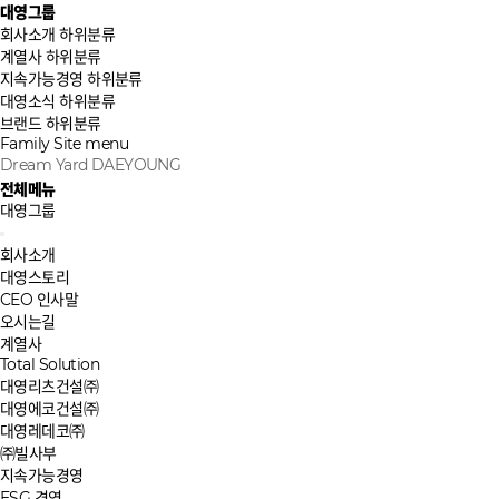
대영그룹
회사소개
하위분류
계열사
하위분류
지속가능경영
하위분류
대영소식
하위분류
브랜드
하위분류
Family Site
menu
Dream Yard DAEYOUNG
전체메뉴
대영그룹
회사소개
대영스토리
CEO 인사말
오시는길
계열사
Total Solution
대영리츠건설㈜
대영에코건설㈜
대영레데코㈜
㈜빌사부
지속가능경영
ESG 경영