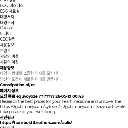
ECO 비즈니스
ESG 자료실
대영서재
대영소식
Contact
미디어
CEO칼럼
채용정보
브랜드
샤갈의 마을
샤갈의 아침
채용정보
대영과 함께할 소중한 인재를 모십니다.
당신의 도전이 새로운 미래를 만듭니다.
Constipation of, re
페이지 정보
모집 종료
equvoyoze
??
?????
26-05-10 00:43
Research the best prices for your heart medicine and uncover the
https://3gchimney.com/cytotec/
- 3gchimney.com . Save cash while
taking care of your well-being.
관련링크
https://humboldtbrothers.com/cialis/