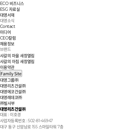
ECO 비즈니스
ESG 자료실
대영서재
대영소식
Contact
미디어
CEO칼럼
채용정보
브랜드
샤갈의 마을
새창열림
샤갈의 아침
새창열림
이용약관
Family Site
대영그룹㈜
대영리츠건설㈜
대영에코건설㈜
대영레데코㈜
㈜빌사부
대영리츠건설㈜
대표 : 이호경
사업자등록번호 : 502-81-46947
대구 동구 신암남로 155 스마일타워 7층