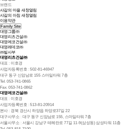
브랜드
샤갈의 마을
새창열림
샤갈의 아침
새창열림
이용약관
Family Site
대영그룹㈜
대영리츠건설㈜
대영에코건설㈜
대영레데코㈜
㈜빌사부
대영리츠건설㈜
대표 : 이호경
사업자등록번호 : 502-81-46947
대구 동구 신암남로 155 스마일타워 7층
Tel. 053-741-0865
Fax. 053-741-0862
대영에코건설㈜
대표 : 이호경
사업자등록번호 : 513-81-20914
본사 : 경북 경산시 하양읍 하양로37길 22
대구사무소 : 대구 동구 신암남로 155, 스마일타워 7층
서울사무소 : 서울시 강남구 테헤란로 77길 11-9(삼성동) 삼성타워 11층
Tel. 053-815-7100