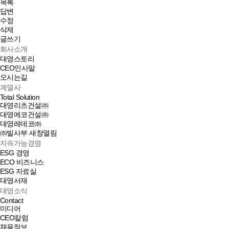
목록
답변
수정
삭제
글쓰기
회사소개
대영스토리
CEO인사말
오시는길
계열사
Total Solution
대영리츠건설㈜
대영에코건설㈜
대영레데코㈜
㈜빌사부
새창열림
지속가능경영
ESG 경영
ECO 비즈니스
ESG 자료실
대영서재
대영소식
Contact
미디어
CEO칼럼
채용정보