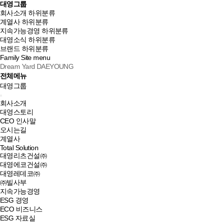
대영그룹
회사소개
하위분류
계열사
하위분류
지속가능경영
하위분류
대영소식
하위분류
브랜드
하위분류
Family Site
menu
Dream Yard DAEYOUNG
전체메뉴
대영그룹
회사소개
대영스토리
CEO 인사말
오시는길
계열사
Total Solution
대영리츠건설㈜
대영에코건설㈜
대영레데코㈜
㈜빌사부
지속가능경영
ESG 경영
ECO 비즈니스
ESG 자료실