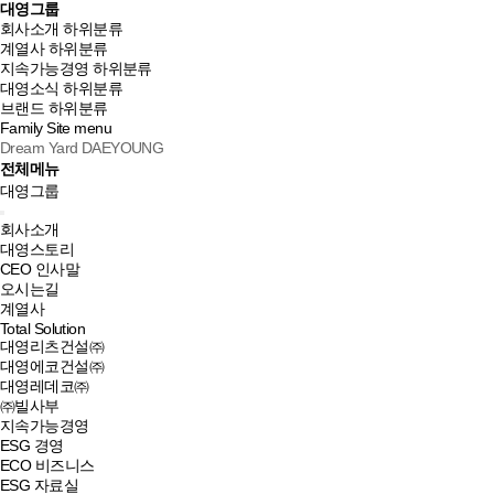
대영그룹
회사소개
하위분류
계열사
하위분류
지속가능경영
하위분류
대영소식
하위분류
브랜드
하위분류
Family Site
menu
Dream Yard DAEYOUNG
전체메뉴
대영그룹
회사소개
대영스토리
CEO 인사말
오시는길
계열사
Total Solution
대영리츠건설㈜
대영에코건설㈜
대영레데코㈜
㈜빌사부
지속가능경영
ESG 경영
ECO 비즈니스
ESG 자료실