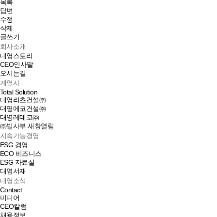
목록
답변
수정
삭제
글쓰기
회사소개
대영스토리
CEO인사말
오시는길
계열사
Total Solution
대영리츠건설㈜
대영에코건설㈜
대영레데코㈜
㈜빌사부
새창열림
지속가능경영
ESG 경영
ECO 비즈니스
ESG 자료실
대영서재
대영소식
Contact
미디어
CEO칼럼
채용정보