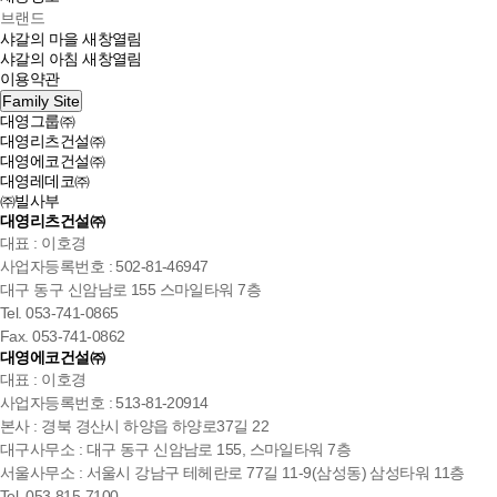
브랜드
샤갈의 마을
새창열림
샤갈의 아침
새창열림
이용약관
Family Site
대영그룹㈜
대영리츠건설㈜
대영에코건설㈜
대영레데코㈜
㈜빌사부
대영리츠건설㈜
대표 : 이호경
사업자등록번호 : 502-81-46947
대구 동구 신암남로 155 스마일타워 7층
Tel. 053-741-0865
Fax. 053-741-0862
대영에코건설㈜
대표 : 이호경
사업자등록번호 : 513-81-20914
본사 : 경북 경산시 하양읍 하양로37길 22
대구사무소 : 대구 동구 신암남로 155, 스마일타워 7층
서울사무소 : 서울시 강남구 테헤란로 77길 11-9(삼성동) 삼성타워 11층
Tel. 053-815-7100