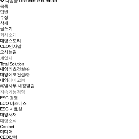
다음글
Discontinue humbold
목록
답변
수정
삭제
글쓰기
회사소개
대영스토리
CEO인사말
오시는길
계열사
Total Solution
대영리츠건설㈜
대영에코건설㈜
대영레데코㈜
㈜빌사부
새창열림
지속가능경영
ESG 경영
ECO 비즈니스
ESG 자료실
대영서재
대영소식
Contact
미디어
CEO칼럼