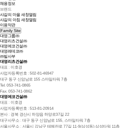
채용정보
브랜드
샤갈의 마을
새창열림
샤갈의 아침
새창열림
이용약관
Family Site
대영그룹㈜
대영리츠건설㈜
대영에코건설㈜
대영레데코㈜
㈜빌사부
대영리츠건설㈜
대표 : 이호경
사업자등록번호 : 502-81-46947
대구 동구 신암남로 155 스마일타워 7층
Tel. 053-741-0865
Fax. 053-741-0862
대영에코건설㈜
대표 : 이호경
사업자등록번호 : 513-81-20914
본사 : 경북 경산시 하양읍 하양로37길 22
대구사무소 : 대구 동구 신암남로 155, 스마일타워 7층
서울사무소 : 서울시 강남구 테헤란로 77길 11-9(삼성동) 삼성타워 11층