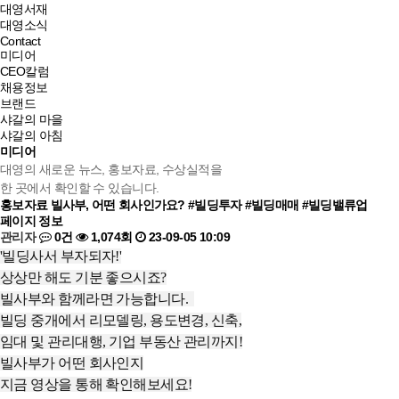
대영서재
대영소식
Contact
미디어
CEO칼럼
채용정보
브랜드
샤갈의 마을
샤갈의 아침
미디어
대영의 새로운 뉴스, 홍보자료, 수상실적을
한 곳에서 확인할 수 있습니다.
홍보자료
빌사부, 어떤 회사인가요? #빌딩투자 #빌딩매매 #빌딩밸류업
페이지 정보
관리자
0건
1,074회
23-09-05 10:09
'빌딩사서 부자되자!'
상상만 해도 기분 좋으시죠?
빌사부와 함께라면 가능합니다.
빌딩 중개에서 리모델링, 용도변경, 신축,
임대 및 관리대행, 기업 부동산 관리까지!
빌사부가 어떤 회사인지
지금 영상을 통해 확인해보세요!