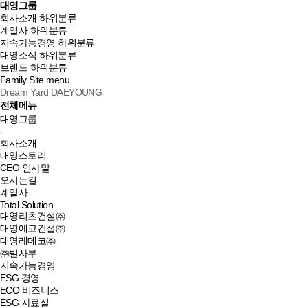
대영그룹
회사소개
하위분류
계열사
하위분류
지속가능경영
하위분류
대영소식
하위분류
브랜드
하위분류
Family Site
menu
Dream Yard DAEYOUNG
전체메뉴
대영그룹
회사소개
대영스토리
CEO 인사말
오시는길
계열사
Total Solution
대영리츠건설㈜
대영에코건설㈜
대영레데코㈜
㈜빌사부
지속가능경영
ESG 경영
ECO 비즈니스
ESG 자료실