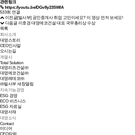
관련링크
https://youtu.be/DGv8y23SWIA
533회 연결
이전글
[빌사부] 공인중개사 취업 고민이세요? 이 영상 먼저 보세요!
다음글
이호경 대영에코건설 대표 국무총리상 수상
목록
회사소개
대영스토리
CEO인사말
오시는길
계열사
Total Solution
대영리츠건설㈜
대영에코건설㈜
대영레데코㈜
㈜빌사부
새창열림
지속가능경영
ESG 경영
ECO 비즈니스
ESG 자료실
대영서재
대영소식
Contact
미디어
CEO칼럼