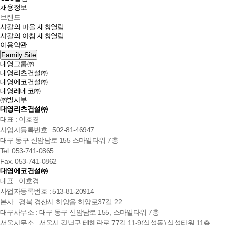
채용정보
브랜드
샤갈의 마을
새창열림
샤갈의 아침
새창열림
이용약관
Family Site
대영그룹㈜
대영리츠건설㈜
대영에코건설㈜
대영레데코㈜
㈜빌사부
대영리츠건설㈜
대표 : 이호경
사업자등록번호 : 502-81-46947
대구 동구 신암남로 155 스마일타워 7층
Tel. 053-741-0865
Fax. 053-741-0862
대영에코건설㈜
대표 : 이호경
사업자등록번호 : 513-81-20914
본사 : 경북 경산시 하양읍 하양로37길 22
대구사무소 : 대구 동구 신암남로 155, 스마일타워 7층
서울사무소 : 서울시 강남구 테헤란로 77길 11-9(삼성동) 삼성타워 11층