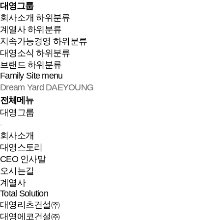
대영그룹
회사소개
하위분류
계열사
하위분류
지속가능경영
하위분류
대영소식
하위분류
브랜드
하위분류
Family Site
menu
Dream Yard DAEYOUNG
전체메뉴
대영그룹
회사소개
대영스토리
CEO 인사말
오시는길
계열사
Total Solution
대영리츠건설㈜
대영에코건설㈜