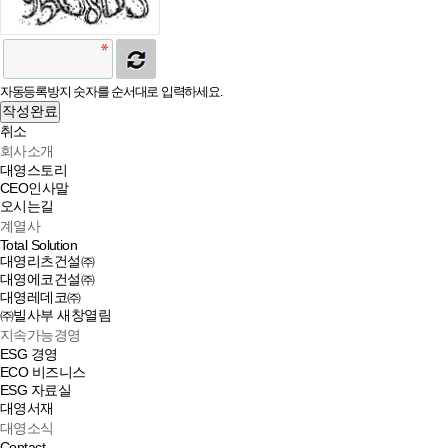
자동등록방지 숫자를 순서대로 입력하세요.
작성완료
취소
회사소개
대영스토리
CEO인사말
오시는길
계열사
Total Solution
대영리츠건설㈜
대영에코건설㈜
대영레데코㈜
㈜빌사부
새창열림
지속가능경영
ESG 경영
ECO 비즈니스
ESG 자료실
대영서재
대영소식
Contact