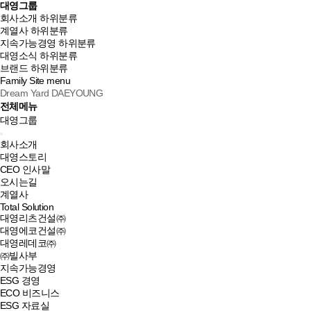
대영그룹
회사소개
하위분류
계열사
하위분류
지속가능경영
하위분류
대영소식
하위분류
브랜드
하위분류
Family Site
menu
Dream Yard DAEYOUNG
전체메뉴
대영그룹
회사소개
대영스토리
CEO 인사말
오시는길
계열사
Total Solution
대영리츠건설㈜
대영에코건설㈜
대영레데코㈜
㈜빌사부
지속가능경영
ESG 경영
ECO 비즈니스
ESG 자료실