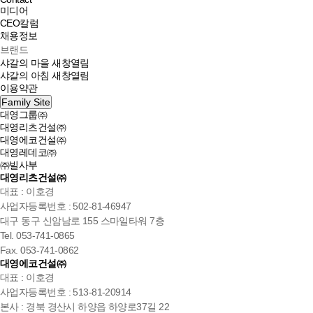
미디어
CEO칼럼
채용정보
브랜드
샤갈의 마을
새창열림
샤갈의 아침
새창열림
이용약관
Family Site
대영그룹㈜
대영리츠건설㈜
대영에코건설㈜
대영레데코㈜
㈜빌사부
대영리츠건설㈜
대표 : 이호경
사업자등록번호 : 502-81-46947
대구 동구 신암남로 155 스마일타워 7층
Tel. 053-741-0865
Fax. 053-741-0862
대영에코건설㈜
대표 : 이호경
사업자등록번호 : 513-81-20914
본사 : 경북 경산시 하양읍 하양로37길 22